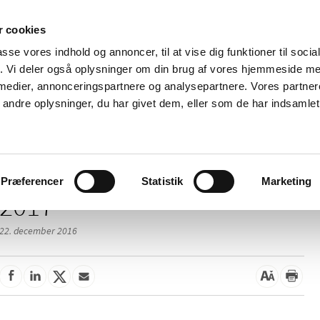
 cookies
passe vores indhold og annoncer, til at vise dig funktioner til soci
Nyheder
Om os
Kontakt
fik. Vi deler også oplysninger om din brug af vores hjemmeside m
 medier, annonceringspartnere og analysepartnere. Vores partne
 og
Tilskud og
Apoteker og salg af
Me
ndre oplysninger, du har givet dem, eller som de har indsamlet 
rmation
priser
medicin
ud
Præferencer
Statistik
Marketing
2017
22. december 2016