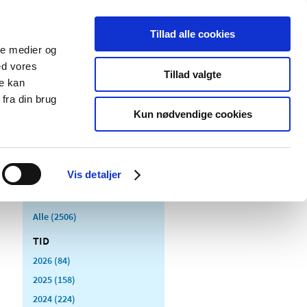
Tillad alle cookies
ale medier og
Udgivelser
Cookies
ed vores
Tillad valgte
re kan
dicinsk
Særlige
fra din brug
styr
produktområder
Kun nødvendige cookies
Vis detaljer
Alle (2506)
TID
2026 (84)
2025 (158)
2024 (224)