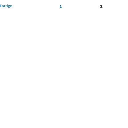
Forrige
1
2