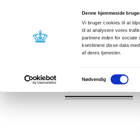
Denne hjemmeside bruger
Vi bruger cookies til at til
til at analysere vores tra
partnere inden for sociale
Godkendelse og
Bivirkninger
kombinere disse data med a
kontrol
produktinfo
af deres tjenester.
/
Nyheder
2017
Samtykkevalg
Nødvendig
Nyheder