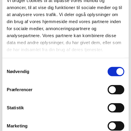
Vi bruger cookies til at tilpasse vores indhold og
annoncer, til at vise dig funktioner til sociale medier og til
2019 (159)
at analysere vores trafik. Vi deler også oplysninger om
2018 (150)
din brug af vores hjemmeside med vores partnere inden
2017 (167)
for sociale medier, annonceringspartnere og
2016 (167)
analysepartnere. Vores partnere kan kombinere disse
2015 (33)
data med andre oplysninger, du har givet dem, eller som
2014 (44)
de har indsamlet fra din brug af deres tjenester.
2013 (49)
2012 (44)
Samtykkevalg
Nødvendig
2011 (13)
november (1)
oktober (2)
Præferencer
september (2)
august (2)
Statistik
juli (1)
juni (1)
Marketing
maj (2)