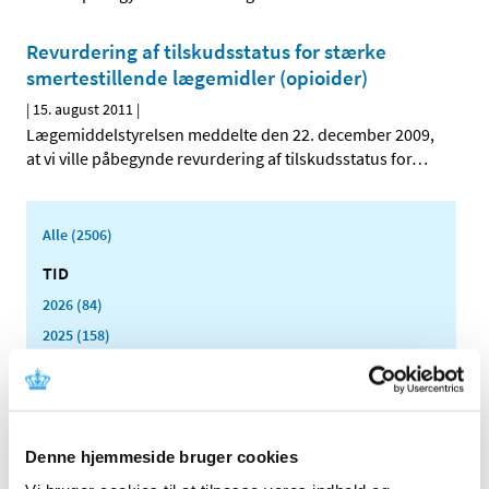
Revurdering af tilskudsstatus for stærke
smertestillende lægemidler (opioider)
|
15. august 2011
|
Lægemiddelstyrelsen meddelte den 22. december 2009,
at vi ville påbegynde revurdering af tilskudsstatus for
…
Alle (2506)
TID
2026 (84)
2025 (158)
2024 (224)
2023 (195)
2022 (197)
Denne hjemmeside bruger cookies
2021 (516)
2020 (263)