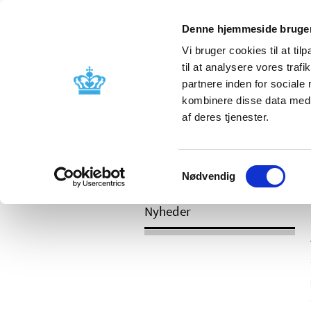
Mobil visning
Denne hjemmeside bruger
Vi bruger cookies til at til
til at analysere vores tra
partnere inden for sociale
Godkendelse og
Bivirkninger
kombinere disse data med a
kontrol
produktinfo
af deres tjenester.
Samtykkevalg
/
Nyheder
2017
Nødvendig
Nyheder