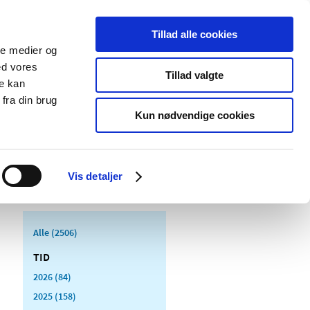
Tillad alle cookies
ale medier og
Udgivelser
Cookies
ed vores
Tillad valgte
re kan
dicinsk
Særlige
fra din brug
styr
produktområder
Kun nødvendige cookies
Vis detaljer
Alle (2506)
TID
2026 (84)
2025 (158)