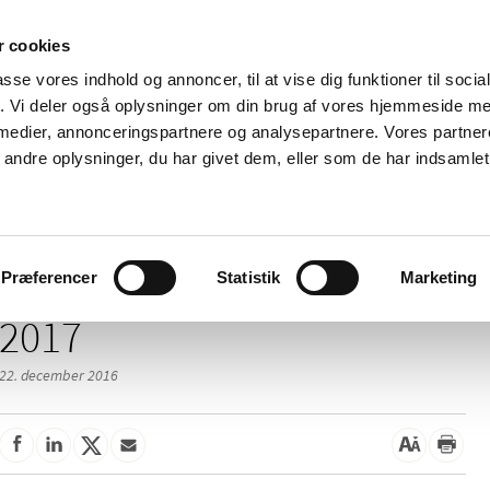
 cookies
passe vores indhold og annoncer, til at vise dig funktioner til soci
Nyheder
Om os
Kontakt
fik. Vi deler også oplysninger om din brug af vores hjemmeside m
 medier, annonceringspartnere og analysepartnere. Vores partne
 og
Tilskud og
Apoteker og salg af
Me
ndre oplysninger, du har givet dem, eller som de har indsamlet 
rmation
priser
medicin
ud
Præferencer
Statistik
Marketing
2017
22. december 2016