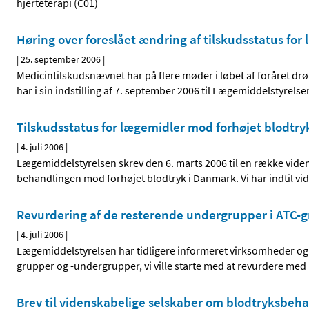
hjerteterapi (C01)
Høring over foreslået ændring af tilskudsstatus fo
|
25. september 2006
|
Medicintilskudsnævnet har på flere møder i løbet af foråret d
har i sin indstilling af 7. september 2006 til Lægemiddelstyrel
Tilskudsstatus for lægemidler mod forhøjet blodtry
|
4. juli 2006
|
Lægemiddelstyrelsen skrev den 6. marts 2006 til en række videns
behandlingen mod forhøjet blodtryk i Danmark. Vi har indtil vid
Revurdering af de resterende undergrupper i ATC-
|
4. juli 2006
|
Lægemiddelstyrelsen har tidligere informeret virksomheder og
grupper og -undergrupper, vi ville starte med at revurdere med he
Brev til videnskabelige selskaber om blodtryksbeh