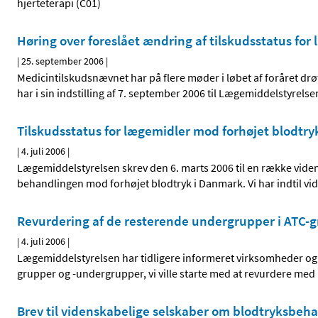
hjerteterapi (C01)
Høring over foreslået ændring af tilskudsstatus fo
|
25. september 2006
|
Medicintilskudsnævnet har på flere møder i løbet af foråret d
har i sin indstilling af 7. september 2006 til Lægemiddelstyrel
Tilskudsstatus for lægemidler mod forhøjet blodtry
|
4. juli 2006
|
Lægemiddelstyrelsen skrev den 6. marts 2006 til en række videns
behandlingen mod forhøjet blodtryk i Danmark. Vi har indtil vid
Revurdering af de resterende undergrupper i ATC-
|
4. juli 2006
|
Lægemiddelstyrelsen har tidligere informeret virksomheder og
grupper og -undergrupper, vi ville starte med at revurdere med he
Brev til videnskabelige selskaber om blodtryksbeh