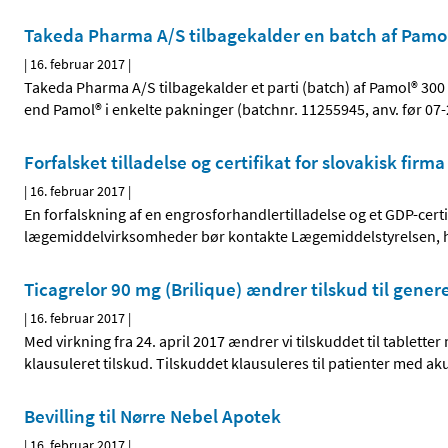
Takeda Pharma A/S tilbagekalder en batch af Pamol®
|
16. februar 2017
|
Takeda Pharma A/S tilbagekalder et parti (batch) af Pamol® 300 
end Pamol® i enkelte pakninger (batchnr. 11255945, anv. før 07
Forfalsket tilladelse og certifikat for slovakisk firm
|
16. februar 2017
|
En forfalskning af en engrosforhandlertilladelse og et GDP-cert
lægemiddelvirksomheder bør kontakte Lægemiddelstyrelsen, h
Ticagrelor 90 mg (Brilique) ændrer tilskud til genere
|
16. februar 2017
|
Med virkning fra 24. april 2017 ændrer vi tilskuddet til tablette
klausuleret tilskud. Tilskuddet klausuleres til patienter med akut
Bevilling til Nørre Nebel Apotek
|
16. februar 2017
|