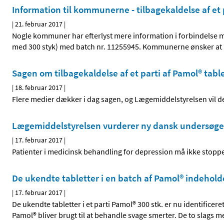
Information til kommunerne - tilbagekaldelse af et 
|
21. februar 2017
|
Nogle kommuner har efterlyst mere information i forbindelse me
med 300 styk) med batch nr. 11255945. Kommunerne ønsker at l
Sagen om tilbagekaldelse af et parti af Pamol® tabl
|
18. februar 2017
|
Flere medier dækker i dag sagen, og Lægemiddelstyrelsen vil d
Lægemiddelstyrelsen vurderer ny dansk undersøgels
|
17. februar 2017
|
Patienter i medicinsk behandling for depression må ikke stoppe 
De ukendte tabletter i en batch af Pamol® indehold
|
17. februar 2017
|
De ukendte tabletter i et parti Pamol® 300 stk. er nu identifice
Pamol® bliver brugt til at behandle svage smerter. De to slags me