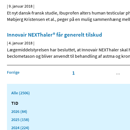
|
9. januar 2018
|
Et nyt dansk-fransk studie, Ibuprofen alters human testicular
Møbjerg Kristensen et al., peger på en mulig sammenhæng me
Innovair NEXThaler® får generelt tilskud
|
4. januar 2018
|
Lægemiddelstyrelsen har besluttet, at Innovair NEXThaler skal 
beclometason og bliver anvendt til behandling af astma og kro
Forrige
1
…
Alle (2506)
TID
2026 (84)
2025 (158)
2024 (224)