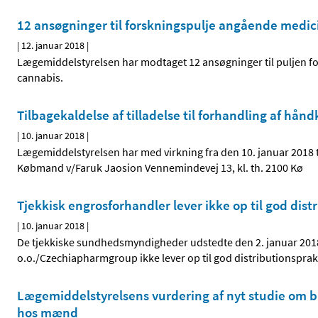
12 ansøgninger til forskningspulje angående medic
|
12. januar 2018
|
Lægemiddelstyrelsen har modtaget 12 ansøgninger til puljen f
cannabis.
Tilbagekaldelse af tilladelse til forhandling af hå
|
10. januar 2018
|
Lægemiddelstyrelsen har med virkning fra den 10. januar 2018 ti
Købmand v/Faruk Jaosion Vennemindevej 13, kl. th. 2100 Kø
Tjekkisk engrosforhandler lever ikke op til god dist
|
10. januar 2018
|
De tjekkiske sundhedsmyndigheder udstedte den 2. januar 201
o.o./Czechiapharmgroup ikke lever op til god distributionspra
Lægemiddelstyrelsens vurdering af nyt studie om b
hos mænd