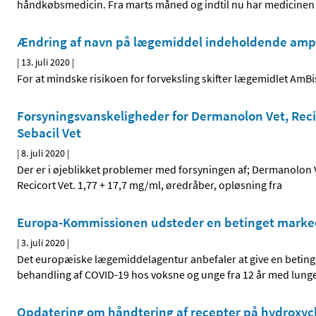
håndkøbsmedicin. Fra marts måned og indtil nu har medicinen
Ændring af navn på lægemiddel indeholdende ampho
|
13. juli 2020
|
For at mindske risikoen for forveksling skifter lægemidlet Am
Forsyningsvanskeligheder for Dermanolon Vet, Reci
Sebacil Vet
|
8. juli 2020
|
Der er i øjeblikket problemer med forsyningen af; Dermanolon 
Recicort Vet. 1,77 + 17,7 mg/ml, øredråber, opløsning fra
Europa-Kommissionen udsteder en betinget markedsf
|
3. juli 2020
|
Det europæiske lægemiddelagentur anbefaler at give en betinget
behandling af COVID-19 hos voksne og unge fra 12 år med lunge
Opdatering om håndtering af recepter på hydroxyc