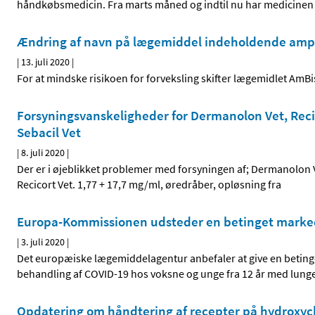
håndkøbsmedicin. Fra marts måned og indtil nu har medicinen
Ændring af navn på lægemiddel indeholdende ampho
|
13. juli 2020
|
For at mindske risikoen for forveksling skifter lægemidlet Am
Forsyningsvanskeligheder for Dermanolon Vet, Reci
Sebacil Vet
|
8. juli 2020
|
Der er i øjeblikket problemer med forsyningen af; Dermanolon 
Recicort Vet. 1,77 + 17,7 mg/ml, øredråber, opløsning fra
Europa-Kommissionen udsteder en betinget markedsf
|
3. juli 2020
|
Det europæiske lægemiddelagentur anbefaler at give en betinget
behandling af COVID-19 hos voksne og unge fra 12 år med lunge
Opdatering om håndtering af recepter på hydroxyc