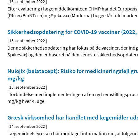
|
16. september 2022
|
Efter evaluering i lægemiddelkomiteen CHMP har det Europæisk
(Pfizer/BioNTech) og Spikevax (Moderna) begge får fuld markeds
Sikkerhedsopdatering for COVID-19 vacciner (2022, 
|
15. september 2022
|
Denne sikkerhedsopdatering har fokus på de vacciner, der ind
Spikevax) og den er baseret på den seneste sikkerhedsopdate
Nulojix (belatacept): Risiko for medicineringsfejl g
mg/kg
|
15. september 2022
|
I forbindelse med implementeringen af en ny fremstillingsproces 
mg/kg hver 4. uge.
Græsk virksomhed har handlet med lægemidler uden
|
14. september 2022
|
Lægemiddelstyrelsen har modtaget information om, at følgend