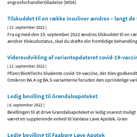
engrosforhandlertilladelse (WDA)
Tilskuddet til en række insuliner ændres – langt de fl
|
12. september 2022
|
Fra og med den 19. september 2022 ændres tilskuddet til en rækk
ændrer tilskudsstatus, skal du drøfte din fremtidige behandlin
Videreudvikling af variantopdateret covid-19-vacci
|
12. september 2022
|
Pfizer/BioNTechs bivalente covid-19-vaccine, der blev godkendt 1
Omikron BA.4 og BA.5-varianterne foruden den oprindelige vari
Ledig bevilling til Grøndalsapoteket
|
6. september 2022
|
Bevillingen til at drive Grøndalsapoteket er ledig snarest mulig
været en supplerende enhed til Vanløse Løve Apotek. Grøn
Ledig bevilling til Faaborg Løve Apotek