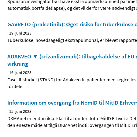
Sponsor/investigator bør have ekstra opmærksomhed på timetab
automatisk bortfalde(lapse), og det vil derfor være nødvendigt
GAVRETO (pralsetinib): Øget risiko for tuberkulose o
|
19. juni 2023
|
Tuberkulose, hovedsageligt ekstrapulmonal, er blevet rapportere
ADAKVEO ▼ (crizanlizumab): tilbagekaldelse af EU 
virkning
|
16. juni 2023
|
Fase III-studiet (STAND) for Adakveo til patienter med seglcel
fordele.
Information om overgang fra NemID til MitID Erhver
|
15. juni 2023
|
DKMAnet er endnu ikke klar til at understøtte MitID Erhverv. De
den eneste måde at tilgå DKMAnet indtil overgangen til MitID E