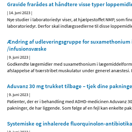
Gravide frarådes at håndtere visse typer loppemidle
|
14. juni 2023
|
Nye studier i laboratoriedyr viser, at hjælpestoffet NMP, som fi
laboratoriedyr. Derfor skal indlægssedlerne til disse loppemid
Ændring af udleveringsgruppe for suxamethonium i
/infusionsvæske
|
9. juni 2023
|
Godkendte lægemidler med suxamethonium i lægemiddelformern
afslappelse af tværstribet muskulatur under generel anæstesi. D
Aduvanz 30 mg trukket tilbage – tjek dine pakninge
|
9. juni 2023
|
Patienter, der er i behandling med ADHD-medicinen Aduvanz 30 
pakninger, de har liggende. Som følge af en fejl kan enkelte pak
Systemiske og inhalerede fluorquinolon-antibioti