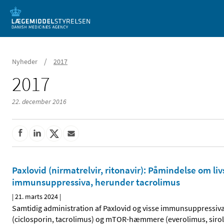
Mobil visning
/
Nyheder
2017
2017
22. december 2016
Paxlovid (nirmatrelvir, ritonavir): Påmindelse om 
immunsuppressiva, herunder tacrolimus
|
21. marts 2024
|
Samtidig administration af Paxlovid og visse immunsuppressiv
(ciclosporin, tacrolimus) og mTOR-hæmmere (everolimus, sirolim