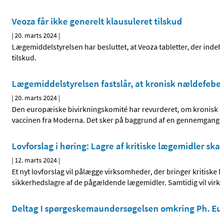
Veoza får ikke generelt klausuleret tilskud
|
20. marts 2024
|
Lægemiddelstyrelsen har besluttet, at Veoza tabletter, der indeh
tilskud.
Lægemiddelstyrelsen fastslår, at kronisk nældefeb
|
20. marts 2024
|
Den europæiske bivirkningskomité har revurderet, om kronisk 
vaccinen fra Moderna. Det sker på baggrund af en gennemgang 
Lovforslag i høring: Lagre af kritiske lægemidler sk
|
12. marts 2024
|
Et nyt lovforslag vil pålægge virksomheder, der bringer kritisk
sikkerhedslagre af de pågældende lægemidler. Samtidig vil virks
Deltag I spørgeskemaundersøgelsen omkring Ph. Eur