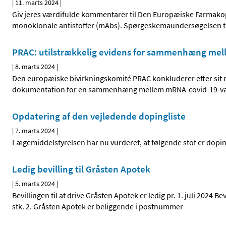
|
11. marts 2024
|
Giv jeres værdifulde kommentarer til Den Europæiske Farmakop
monoklonale antistoffer (mAbs). Spørgeskemaundersøgelsen t
PRAC: utilstrækkelig evidens for sammenhæng mel
|
8. marts 2024
|
Den europæiske bivirkningskomité PRAC konkluderer efter sit mø
dokumentation for en sammenhæng mellem mRNA-covid-19-vacc
Opdatering af den vejledende dopingliste
|
7. marts 2024
|
Lægemiddelstyrelsen har nu vurderet, at følgende stof er doping 
Ledig bevilling til Gråsten Apotek
|
5. marts 2024
|
Bevillingen til at drive Gråsten Apotek er ledig pr. 1. juli 2024 
stk. 2. Gråsten Apotek er beliggende i postnummer