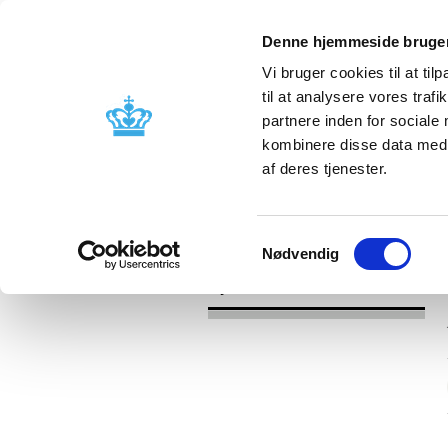
Denne hjemmeside bruger
Vi bruger cookies til at til
til at analysere vores tra
partnere inden for sociale
Godkendelse og
Bivirkninger
kombinere disse data med a
kontrol
produktinfo
af deres tjenester.
/
Nyheder
2017
Samtykkevalg
Nødvendig
Nyheder