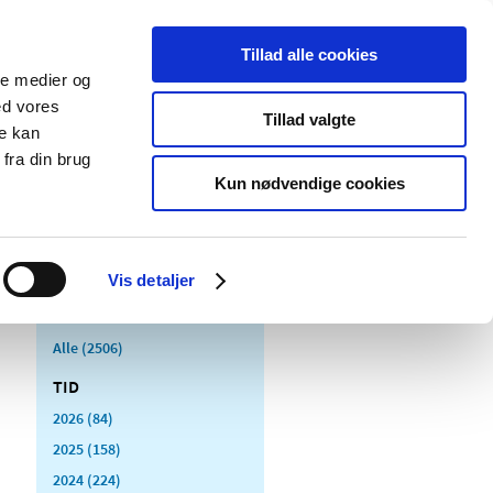
Tillad alle cookies
ale medier og
Udgivelser
Cookies
ed vores
Tillad valgte
re kan
dicinsk
Særlige
fra din brug
styr
produktområder
Kun nødvendige cookies
Vis detaljer
Alle (2506)
TID
2026 (84)
2025 (158)
2024 (224)