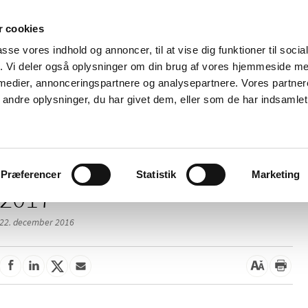
 cookies
passe vores indhold og annoncer, til at vise dig funktioner til soci
Nyheder
Om os
Kontakt
fik. Vi deler også oplysninger om din brug af vores hjemmeside m
 medier, annonceringspartnere og analysepartnere. Vores partne
 og
Tilskud og
Apoteker og salg af
Me
ndre oplysninger, du har givet dem, eller som de har indsamlet 
rmation
priser
medicin
ud
Præferencer
Statistik
Marketing
2017
22. december 2016