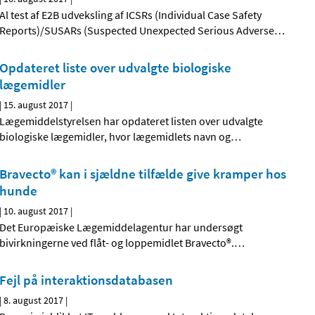
Al test af E2B udveksling af ICSRs (Individual Case Safety
Reports)/SUSARs (Suspected Unexpected Serious Adverse
…
Opdateret liste over udvalgte biologiske
lægemidler
|
15. august 2017
|
Lægemiddelstyrelsen har opdateret listen over udvalgte
biologiske lægemidler, hvor lægemidlets navn og
…
Bravecto® kan i sjældne tilfælde give kramper hos
hunde
|
10. august 2017
|
Det Europæiske Lægemiddelagentur har undersøgt
bivirkningerne ved flåt- og loppemidlet Bravecto®.
…
Fejl på interaktionsdatabasen
|
8. august 2017
|