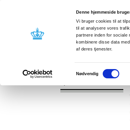
Denne hjemmeside bruger
Vi bruger cookies til at til
til at analysere vores tra
partnere inden for sociale
Godkendelse og
Bivirkninger
kombinere disse data med a
kontrol
produktinfo
af deres tjenester.
/
Nyheder
2017
Samtykkevalg
Nødvendig
Nyheder