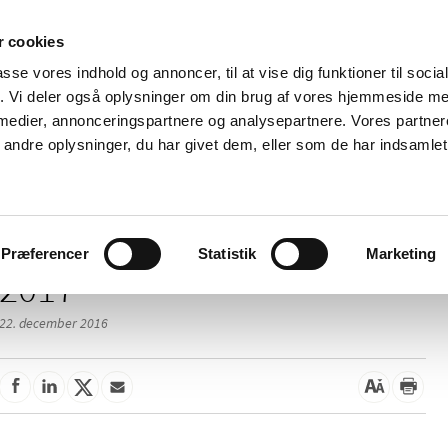
 cookies
passe vores indhold og annoncer, til at vise dig funktioner til soci
Nyheder
Om os
Kontakt
fik. Vi deler også oplysninger om din brug af vores hjemmeside m
 medier, annonceringspartnere og analysepartnere. Vores partne
 og
Tilskud og
Apoteker og salg af
Me
ndre oplysninger, du har givet dem, eller som de har indsamlet 
rmation
priser
medicin
ud
Præferencer
Statistik
Marketing
2017
22. december 2016