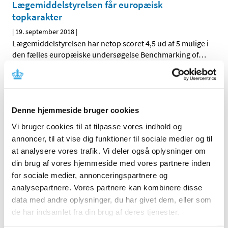
Lægemiddelstyrelsen får europæisk
topkarakter
|
19. september 2018
|
Lægemiddelstyrelsen har netop scoret 4,5 ud af 5 mulige i
den fælles europæiske undersøgelse Benchmarking of
…
Ingen ændringer i tilskudsstatus for medicin til
lokalbehandling af gynækologiske infektioner
|
19. september 2018
|
Denne hjemmeside bruger cookies
Medicintilskudsnævnet har revurderet tilskudsstatus for
Vi bruger cookies til at tilpasse vores indhold og
medicin til lokalbehandling af gynækologiske
…
annoncer, til at vise dig funktioner til sociale medier og til
at analysere vores trafik. Vi deler også oplysninger om
Quetiapin depottabletter får generelt tilskud
din brug af vores hjemmeside med vores partnere inden
|
14. september 2018
|
for sociale medier, annonceringspartnere og
Lægemiddelstyrelsen har besluttet, at depottabletter, der
analysepartnere. Vores partnere kan kombinere disse
indeholder quetiapin, får generelt tilskud. Quetiapin
…
data med andre oplysninger, du har givet dem, eller som
de har indsamlet fra din brug af deres tjenester.
Forurenet valsartan har indtil videre ikke