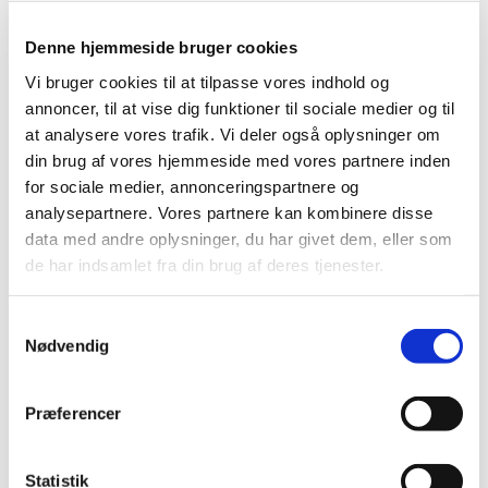
Xofluza får ikke generelt klausuleret tilskud
|
10. maj 2021
|
Denne hjemmeside bruger cookies
Lægemiddelstyrelsen har besluttet, at Xofluza,
filmovertrukne tabletter med indhold af
…
Vi bruger cookies til at tilpasse vores indhold og
annoncer, til at vise dig funktioner til sociale medier og til
at analysere vores trafik. Vi deler også oplysninger om
Status på behandlede indberetninger om
din brug af vores hjemmeside med vores partnere inden
formodede bivirkninger ved Vaxzevria, uge 18
for sociale medier, annonceringspartnere og
|
6. maj 2021
|
analysepartnere. Vores partnere kan kombinere disse
1.751 indberetninger om formodede bivirkninger ved
data med andre oplysninger, du har givet dem, eller som
Vaxzevria er behandlet. De fleste er kendte og
…
de har indsamlet fra din brug af deres tjenester.
Status på behandlede indberetninger om
Samtykkevalg
formodede bivirkninger ved COVID-19 Vaccine
Nødvendig
Moderna, uge 18
|
6. maj 2021
|
358 indberetninger om formodede bivirkninger ved
Præferencer
Moderna er behandlet. De fleste er kendte og
…
Statistik