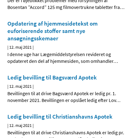
Der er i øjeblikket problemer med forsyningen af
Bosentan ”Accord” 125 mg filmovertrukne tabletter fra
…
Opdatering af hjemmesidetekst om
euforiserende stoffer samt nye
ansøgningsskemaer
|
12. maj 2021
|
I denne uge har Lægemiddelstyrelsen revideret og
opdateret den del af hjemmesiden, som omhandler
…
Ledig bevilling til Bagsværd Apotek
|
12. maj 2021
|
Bevillingen til at drive Bagsværd Apotek er ledig pr. 1.
november 2021. Bevillingen er opslået ledig efter Lov
…
Ledig bevilling til Christianshavns Apotek
|
12. maj 2021
|
Bevillingen til at drive Christianshavns Apotek er ledig pr.