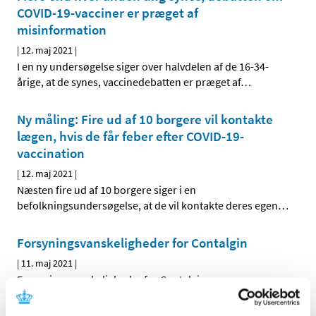
COVID-19-vacciner er præget af
misinformation
|
12. maj 2021
|
I en ny undersøgelse siger over halvdelen af de 16-34-
årige, at de synes, vaccinedebatten er præget af
…
Ny måling: Fire ud af 10 borgere vil kontakte
lægen, hvis de får feber efter COVID-19-
vaccination
|
12. maj 2021
|
Næsten fire ud af 10 borgere siger i en
befolkningsundersøgelse, at de vil kontakte deres egen
…
Forsyningsvanskeligheder for Contalgin
|
11. maj 2021
|
Forsyningsvanskeligheder for Contalgin