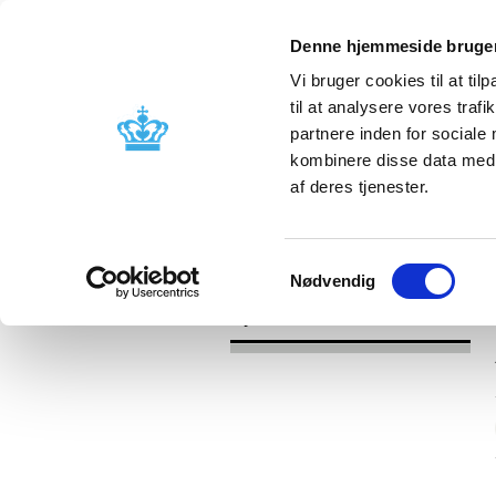
Denne hjemmeside bruger
Vi bruger cookies til at til
til at analysere vores tra
partnere inden for sociale
Godkendelse og
Bivirkninger
kombinere disse data med a
kontrol
produktinfo
af deres tjenester.
/
Nyheder
2017
Samtykkevalg
Nødvendig
Nyheder