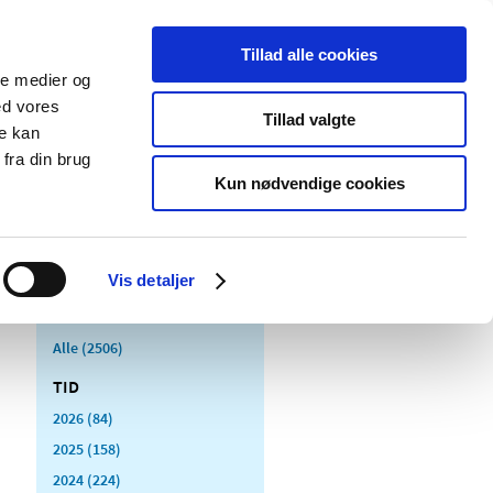
Tillad alle cookies
ale medier og
Udgivelser
Cookies
ed vores
Tillad valgte
re kan
dicinsk
Særlige
fra din brug
styr
produktområder
Kun nødvendige cookies
Vis detaljer
Alle (2506)
TID
2026 (84)
2025 (158)
2024 (224)