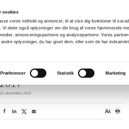
 cookies
passe vores indhold og annoncer, til at vise dig funktioner til soci
Nyheder
Om os
Kontakt
fik. Vi deler også oplysninger om din brug af vores hjemmeside m
 medier, annonceringspartnere og analysepartnere. Vores partne
 og
Tilskud og
Apoteker og salg af
Me
ndre oplysninger, du har givet dem, eller som de har indsamlet 
rmation
priser
medicin
ud
Præferencer
Statistik
Marketing
2017
22. december 2016