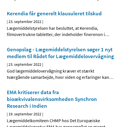
Kerendia får generelt klausuleret tilskud
|
23. september 2022
|
Lægemiddelstyrelsen har besluttet, at Kerendia,
filmovertrukne tabletter, der indeholder finerenon i
…
Genopslag - Lægemiddelstyrelsen søger 1 nyt
medlem til Rådet for Lægemiddelovervågning
|
23. september 2022
|
God lægemiddelovervågning kræver et stærkt
tværgående samarbejde, hvor viden og erfaringer kan
…
EMA kritiserer data fra
bioækvivalensvirksomheden Synchron
Research i Indien
|
19. september 2022
|
Lægemiddelkomiteen CHMP hos Det Europæiske
Lægemiddelagentur EMA har gennemgået en meget
…