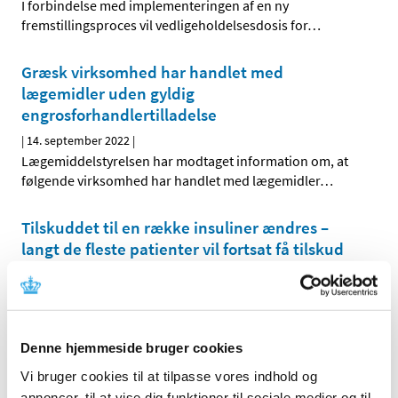
I forbindelse med implementeringen af en ny
fremstillingsproces vil vedligeholdelsesdosis for
…
Græsk virksomhed har handlet med
lægemidler uden gyldig
engrosforhandlertilladelse
|
14. september 2022
|
Lægemiddelstyrelsen har modtaget information om, at
følgende virksomhed har handlet med lægemidler
…
Tilskuddet til en række insuliner ændres –
langt de fleste patienter vil fortsat få tilskud
|
12. september 2022
|
Fra og med den 19. september 2022 ændres tilskuddet til
en række insuliner. Mange patienter vil ikke blive
…
Denne hjemmeside bruger cookies
Videreudvikling af variantopdateret covid-19-
Vi bruger cookies til at tilpasse vores indhold og
vaccine på vej til EU-godkendelse
annoncer, til at vise dig funktioner til sociale medier og til