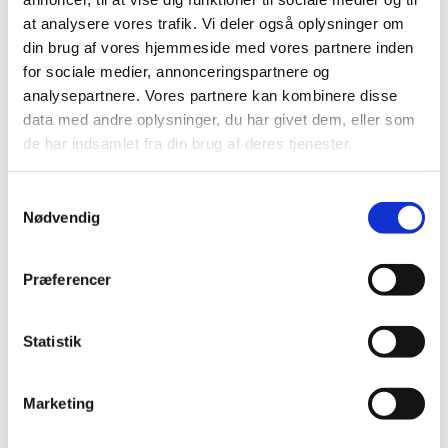
|
12. september 2022
|
at analysere vores trafik. Vi deler også oplysninger om
Pfizer/BioNTechs bivalente covid-19-vaccine, der blev
din brug af vores hjemmeside med vores partnere inden
godkendt 1. september, er blevet videreudviklet til en
…
for sociale medier, annonceringspartnere og
analysepartnere. Vores partnere kan kombinere disse
Ledig bevilling til Grøndalsapoteket
data med andre oplysninger, du har givet dem, eller som
|
6. september 2022
|
de har indsamlet fra din brug af deres tjenester.
Bevillingen til at drive Grøndalsapoteket er ledig snarest
muligt efter aftale med apotekeren. Grøndalsapoteket
…
Samtykkevalg
Nødvendig
Ledig bevilling til Faaborg Løve Apotek
|
6. september 2022
|
Præferencer
Bevillingen til at drive Faaborg Løve Apotek er ledig pr. 1.
januar 2023. Bevillingen er opslået ledig efter Lov om
…
Statistik
EMA anbefaler godkendelse af de første
variantopdaterede covid-19-vacciner
Marketing
|
1. september 2022
|
Efter evaluering i lægemiddelkomiteen CHMP har det