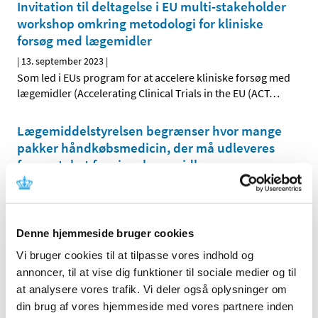
Invitation til deltagelse i EU multi-stakeholder
workshop omkring metodologi for kliniske
forsøg med lægemidler
|
13. september 2023
|
Som led i EUs program for at accelere kliniske forsøg med
lægemidler (Accelerating Clinical Trials in the EU (ACT
…
Lægemiddelstyrelsen begrænser hvor mange
pakker håndkøbsmedicin, der må udleveres
fra apoteket for visse lægemidler
|
12. september 2023
|
Fremover kan kunder på apoteket højst købe to pakker
håndkøbsmedicin om dagen, når man køber visse typer
…
Denne hjemmeside bruger cookies
EU-kommissionen har godkendt den nye
Vi bruger cookies til at tilpasse vores indhold og
variantopdaterede vaccine imod covid-19
annoncer, til at vise dig funktioner til sociale medier og til
at analysere vores trafik. Vi deler også oplysninger om
|
11. september 2023
|
din brug af vores hjemmeside med vores partnere inden
Efter indstilling fra Det Europæiske Lægemiddelagentur