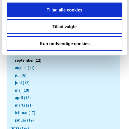
2026 (84)
Tillad alle cookies
2025 (158)
2024 (224)
Tillad valgte
2023 (195)
december (19)
Kun nødvendige cookies
november (30)
oktober (16)
september (12)
august (11)
juli (6)
juni (13)
maj (18)
april (13)
marts (21)
februar (17)
januar (19)
2022 (197)