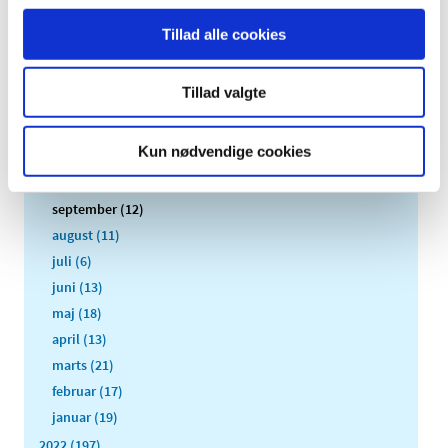
2026 (84)
Tillad alle cookies
2025 (158)
2024 (224)
Tillad valgte
2023 (195)
december (19)
Kun nødvendige cookies
november (30)
oktober (16)
september (12)
august (11)
juli (6)
juni (13)
maj (18)
april (13)
marts (21)
februar (17)
januar (19)
2022 (197)