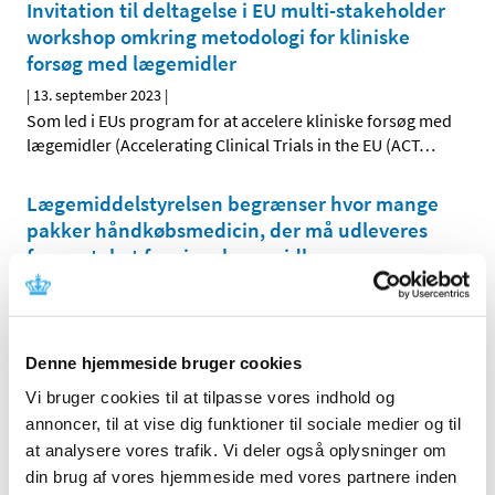
Invitation til deltagelse i EU multi-stakeholder
workshop omkring metodologi for kliniske
forsøg med lægemidler
|
13. september 2023
|
Som led i EUs program for at accelere kliniske forsøg med
lægemidler (Accelerating Clinical Trials in the EU (ACT
…
Lægemiddelstyrelsen begrænser hvor mange
pakker håndkøbsmedicin, der må udleveres
fra apoteket for visse lægemidler
|
12. september 2023
|
Fremover kan kunder på apoteket højst købe to pakker
håndkøbsmedicin om dagen, når man køber visse typer
…
Denne hjemmeside bruger cookies
EU-kommissionen har godkendt den nye
Vi bruger cookies til at tilpasse vores indhold og
variantopdaterede vaccine imod covid-19
annoncer, til at vise dig funktioner til sociale medier og til
at analysere vores trafik. Vi deler også oplysninger om
|
11. september 2023
|
din brug af vores hjemmeside med vores partnere inden
Efter indstilling fra Det Europæiske Lægemiddelagentur