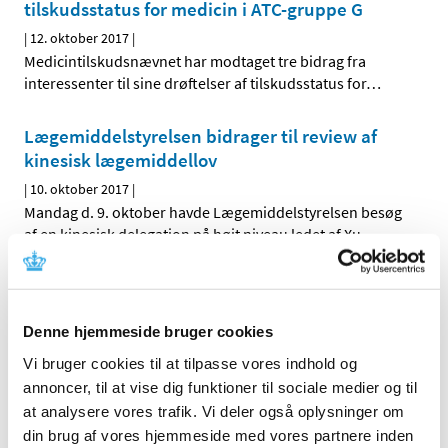
tilskudsstatus for medicin i ATC-gruppe G
|
12. oktober 2017
|
Medicintilskudsnævnet har modtaget tre bidrag fra
interessenter til sine drøftelser af tilskudsstatus for
…
Lægemiddelstyrelsen bidrager til review af
kinesisk lægemiddellov
|
10. oktober 2017
|
Mandag d. 9. oktober havde Lægemiddelstyrelsen besøg
af en kinesisk delegation på højt niveau ledet af Xu
…
Høring om nyt forslag til tilskudsstatus for
medicin mod astma og KOL
Denne hjemmeside bruger cookies
|
5. oktober 2017
|
Medicintilskudsnævnet er fortsat i gang med at revurdere
Vi bruger cookies til at tilpasse vores indhold og
tilskudsstatus for medicin mod astma og KOL
…
annoncer, til at vise dig funktioner til sociale medier og til
at analysere vores trafik. Vi deler også oplysninger om
din brug af vores hjemmeside med vores partnere inden
Videnskabelig erfaringsopsamling på