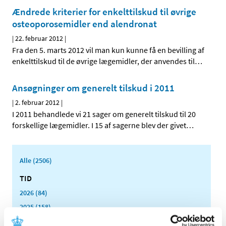
Ændrede kriterier for enkelttilskud til øvrige
osteoporosemidler end alendronat
|
22. februar 2012
|
Fra den 5. marts 2012 vil man kun kunne få en bevilling af
enkelttilskud til de øvrige lægemidler, der anvendes til
…
Ansøgninger om generelt tilskud i 2011
|
2. februar 2012
|
I 2011 behandlede vi 21 sager om generelt tilskud til 20
forskellige lægemidler. I 15 af sagerne blev der givet
…
Alle (2506)
TID
2026 (84)
2025 (158)
2024 (224)