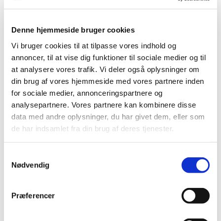
2023 (195)
2022 (197)
Denne hjemmeside bruger cookies
2021 (516)
Vi bruger cookies til at tilpasse vores indhold og
2020 (263)
annoncer, til at vise dig funktioner til sociale medier og til
2019 (159)
at analysere vores trafik. Vi deler også oplysninger om
2018 (150)
din brug af vores hjemmeside med vores partnere inden
2017 (167)
for sociale medier, annonceringspartnere og
analysepartnere. Vores partnere kan kombinere disse
2016 (167)
data med andre oplysninger, du har givet dem, eller som
2015 (33)
de har indsamlet fra din brug af deres tjenester.
2014 (44)
2013 (49)
Samtykkevalg
2012 (44)
Nødvendig
december (2)
november (6)
Præferencer
oktober (4)
september (7)