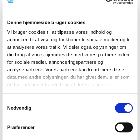
europæiske lægemiddelagentur EMA og Novo Nordisk
…
Ledig bevilling til Hurup Apotek (Genopslag)
Denne hjemmeside bruger cookies
|
6. november 2018
|
Vi bruger cookies til at tilpasse vores indhold og
Bevillingen til at drive Hurup Apotek er ledig pr. 1. maj
annoncer, til at vise dig funktioner til sociale medier og til
2019.
at analysere vores trafik. Vi deler også oplysninger om
din brug af vores hjemmeside med vores partnere inden
Bevilling til at drive Valby Apotek
for sociale medier, annonceringspartnere og
analysepartnere. Vores partnere kan kombinere disse
|
1. november 2018
|
Lægemiddelstyrelsen har den 22. oktober 2018 meddelt
data med andre oplysninger, du har givet dem, eller som
Kenneth B. Lokind bevilling til at drive Valby Apotek.
de har indsamlet fra din brug af deres tjenester.
Samtykkevalg
Alle (2506)
Nødvendig
TID
2026 (84)
Præferencer
2025 (158)