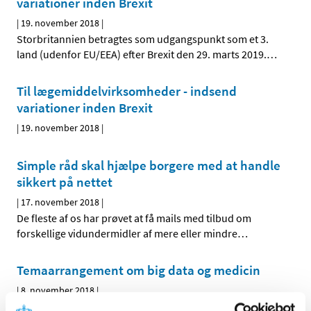
variationer inden Brexit
|
19. november 2018
|
Storbritannien betragtes som udgangspunkt som et 3.
land (udenfor EU/EEA) efter Brexit den 29. marts 2019.
…
Til lægemiddelvirksomheder - indsend
variationer inden Brexit
|
19. november 2018
|
Simple råd skal hjælpe borgere med at handle
sikkert på nettet
|
17. november 2018
|
De fleste af os har prøvet at få mails med tilbud om
forskellige vidundermidler af mere eller mindre
…
Temaarrangement om big data og medicin
|
8. november 2018
|
Den amerikanske lægemiddelstyrelse FDA, det