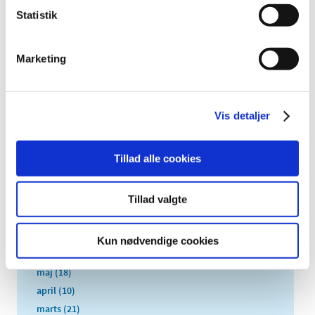
2024 (224)
Statistik
2023 (195)
2022 (197)
Marketing
2021 (516)
2020 (263)
2019 (159)
Vis detaljer
2018 (150)
december (12)
Tillad alle cookies
november (10)
oktober (16)
september (11)
Tillad valgte
august (6)
juli (8)
Kun nødvendige cookies
juni (13)
maj (18)
april (10)
marts (21)