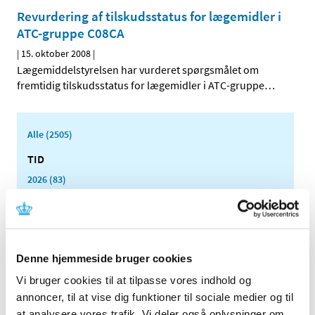
Revurdering af tilskudsstatus for lægemidler i
ATC-gruppe C08CA
|
15. oktober 2008
|
Lægemiddelstyrelsen har vurderet spørgsmålet om
fremtidig tilskudsstatus for lægemidler i ATC-gruppe
…
Alle (2505)
TID
2026 (83)
2025 (158)
2024 (224)
2023 (195)
2022 (197)
Denne hjemmeside bruger cookies
2021 (516)
Vi bruger cookies til at tilpasse vores indhold og
annoncer, til at vise dig funktioner til sociale medier og til
2020 (263)
at analysere vores trafik. Vi deler også oplysninger om