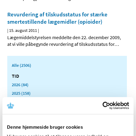
Revurdering af tilskudsstatus for stærke
smertestillende lægemidler (opioider)
|
15. august 2011
|
Lægemiddelstyrelsen meddelte den 22. december 2009,
at vi ville påbegynde revurdering af tilskudsstatus for
…
Alle (2506)
TID
2026 (84)
2025 (158)
2024 (224)
2023 (195)
2022 (197)
Denne hjemmeside bruger cookies
2021 (516)
2020 (263)