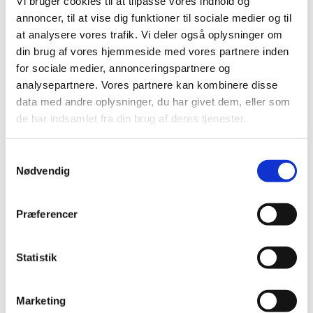
Vi bruger cookies til at tilpasse vores indhold og
annoncer, til at vise dig funktioner til sociale medier og til
2019 (159)
at analysere vores trafik. Vi deler også oplysninger om
2018 (150)
din brug af vores hjemmeside med vores partnere inden
2017 (167)
for sociale medier, annonceringspartnere og
2016 (167)
analysepartnere. Vores partnere kan kombinere disse
2015 (33)
data med andre oplysninger, du har givet dem, eller som
2014 (44)
de har indsamlet fra din brug af deres tjenester.
2013 (49)
2012 (44)
Samtykkevalg
Nødvendig
2011 (13)
november (1)
oktober (2)
Præferencer
september (2)
august (2)
Statistik
juli (1)
juni (1)
Marketing
maj (2)