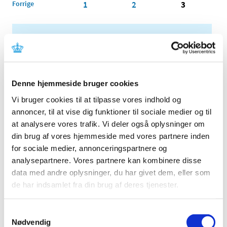
Forrige
1
2
3
Alle (2506)
TID
2026 (84)
Denne hjemmeside bruger cookies
2025 (158)
Vi bruger cookies til at tilpasse vores indhold og
2024 (224)
annoncer, til at vise dig funktioner til sociale medier og til
2023 (195)
at analysere vores trafik. Vi deler også oplysninger om
2022 (197)
din brug af vores hjemmeside med vores partnere inden
2021 (516)
for sociale medier, annonceringspartnere og
2020 (263)
analysepartnere. Vores partnere kan kombinere disse
2019 (159)
data med andre oplysninger, du har givet dem, eller som
de har indsamlet fra din brug af deres tjenester.
2018 (150)
2017 (167)
Samtykkevalg
2016 (167)
Nødvendig