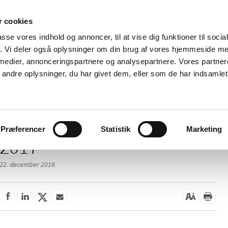
 cookies
passe vores indhold og annoncer, til at vise dig funktioner til soci
Nyheder
Om os
Kontakt
fik. Vi deler også oplysninger om din brug af vores hjemmeside m
 medier, annonceringspartnere og analysepartnere. Vores partne
 og
Tilskud og
Apoteker og salg af
Me
ndre oplysninger, du har givet dem, eller som de har indsamlet 
rmation
priser
medicin
ud
Præferencer
Statistik
Marketing
2017
22. december 2016