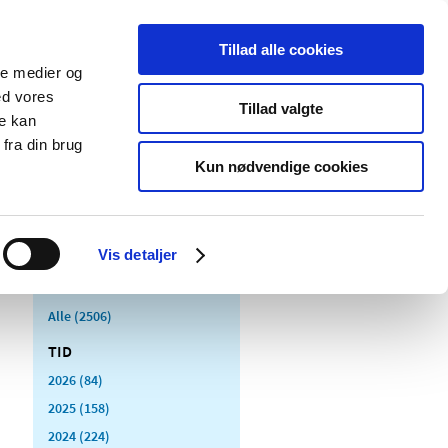
Tillad alle cookies
ale medier og
Udgivelser
Cookies
ed vores
Tillad valgte
re kan
dicinsk
Særlige
fra din brug
styr
produktområder
Kun nødvendige cookies
Vis detaljer
Alle (2506)
TID
2026 (84)
2025 (158)
2024 (224)