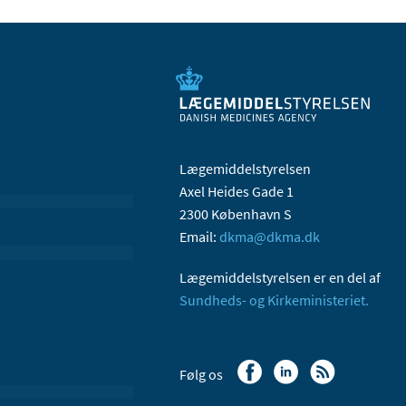
Lægemiddelstyrelsen
Axel Heides Gade 1
2300 København S
Email:
dkma@dkma.dk
Lægemiddelstyrelsen er en del af
Sundheds- og Kirkeministeriet.
Følg os