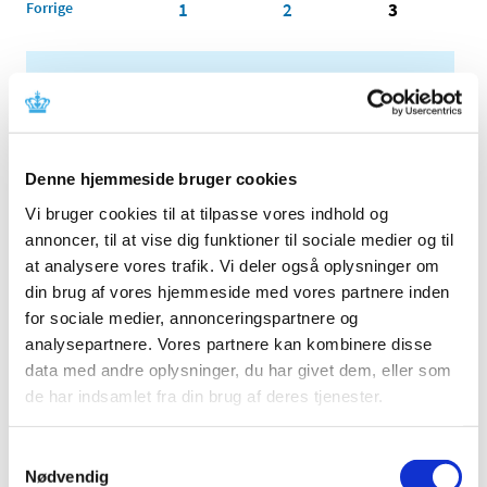
Forrige
1
2
3
Alle (2506)
TID
2026 (84)
Denne hjemmeside bruger cookies
2025 (158)
Vi bruger cookies til at tilpasse vores indhold og
2024 (224)
annoncer, til at vise dig funktioner til sociale medier og til
2023 (195)
at analysere vores trafik. Vi deler også oplysninger om
2022 (197)
din brug af vores hjemmeside med vores partnere inden
2021 (516)
for sociale medier, annonceringspartnere og
2020 (263)
analysepartnere. Vores partnere kan kombinere disse
2019 (159)
data med andre oplysninger, du har givet dem, eller som
de har indsamlet fra din brug af deres tjenester.
2018 (150)
2017 (167)
Samtykkevalg
2016 (167)
Nødvendig