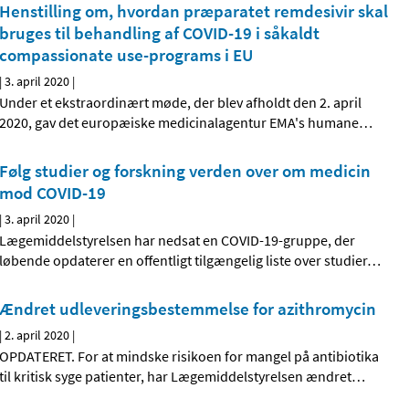
Henstilling om, hvordan præparatet remdesivir skal
bruges til behandling af COVID-19 i såkaldt
compassionate use-programs i EU
|
3. april 2020
|
Under et ekstraordinært møde, der blev afholdt den 2. april
2020, gav det europæiske medicinalagentur EMA's humane
…
Følg studier og forskning verden over om medicin
mod COVID-19
|
3. april 2020
|
Lægemiddelstyrelsen har nedsat en COVID-19-gruppe, der
løbende opdaterer en offentligt tilgængelig liste over studier
…
Ændret udleveringsbestemmelse for azithromycin
|
2. april 2020
|
OPDATERET. For at mindske risikoen for mangel på antibiotika
til kritisk syge patienter, har Lægemiddelstyrelsen ændret
…