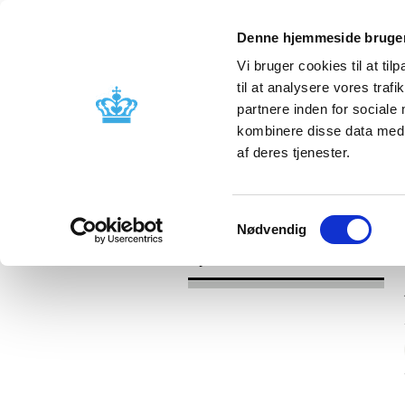
Denne hjemmeside bruger
Vi bruger cookies til at til
til at analysere vores tra
partnere inden for sociale
Godkendelse og
Bivirkninger
kombinere disse data med a
kontrol
produktinfo
af deres tjenester.
/
Nyheder
2017
Samtykkevalg
Nødvendig
Nyheder