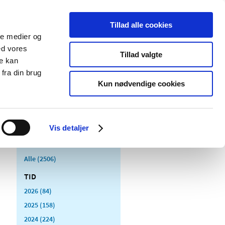
Tillad alle cookies
ale medier og
Udgivelser
Cookies
ed vores
Tillad valgte
re kan
dicinsk
Særlige
fra din brug
styr
produktområder
Kun nødvendige cookies
Vis detaljer
Alle (2506)
TID
2026 (84)
2025 (158)
2024 (224)