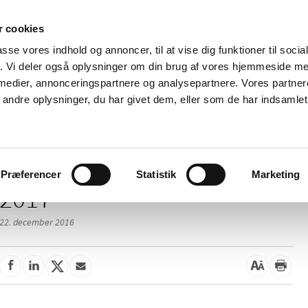
 cookies
passe vores indhold og annoncer, til at vise dig funktioner til soci
Nyheder
Om os
Kontakt
fik. Vi deler også oplysninger om din brug af vores hjemmeside m
 medier, annonceringspartnere og analysepartnere. Vores partne
 og
Tilskud og
Apoteker og salg af
Me
ndre oplysninger, du har givet dem, eller som de har indsamlet 
rmation
priser
medicin
ud
Præferencer
Statistik
Marketing
2017
22. december 2016