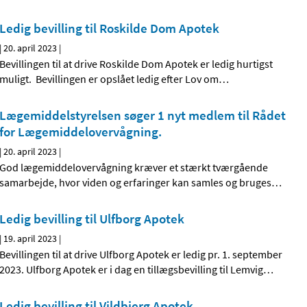
Ledig bevilling til Roskilde Dom Apotek
|
20. april 2023
|
Bevillingen til at drive Roskilde Dom Apotek er ledig hurtigst
muligt. Bevillingen er opslået ledig efter Lov om
…
Lægemiddelstyrelsen søger 1 nyt medlem til Rådet
for Lægemiddelovervågning.
|
20. april 2023
|
God lægemiddelovervågning kræver et stærkt tværgående
samarbejde, hvor viden og erfaringer kan samles og bruges
…
Ledig bevilling til Ulfborg Apotek
|
19. april 2023
|
Bevillingen til at drive Ulfborg Apotek er ledig pr. 1. september
2023. Ulfborg Apotek er i dag en tillægsbevilling til Lemvig
…
Ledig bevilling til Vildbjerg Apotek