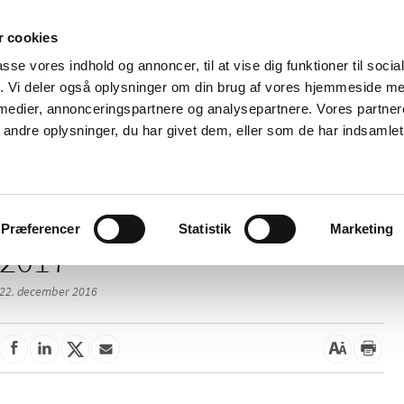
 cookies
passe vores indhold og annoncer, til at vise dig funktioner til soci
Nyheder
Om os
Kontakt
fik. Vi deler også oplysninger om din brug af vores hjemmeside m
 medier, annonceringspartnere og analysepartnere. Vores partne
 og
Tilskud og
Apoteker og salg af
Me
ndre oplysninger, du har givet dem, eller som de har indsamlet 
rmation
priser
medicin
ud
Præferencer
Statistik
Marketing
2017
22. december 2016