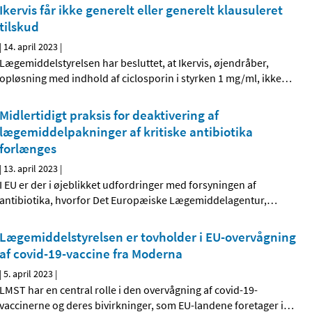
Ikervis får ikke generelt eller generelt klausuleret
tilskud
|
14. april 2023
|
Lægemiddelstyrelsen har besluttet, at Ikervis, øjendråber,
opløsning med indhold af ciclosporin i styrken 1 mg/ml, ikke
…
Midlertidigt praksis for deaktivering af
lægemiddelpakninger af kritiske antibiotika
forlænges
|
13. april 2023
|
I EU er der i øjeblikket udfordringer med forsyningen af
antibiotika, hvorfor Det Europæiske Lægemiddelagentur,
…
Lægemiddelstyrelsen er tovholder i EU-overvågning
af covid-19-vaccine fra Moderna
|
5. april 2023
|
LMST har en central rolle i den overvågning af covid-19-
vaccinerne og deres bivirkninger, som EU-landene foretager i
…