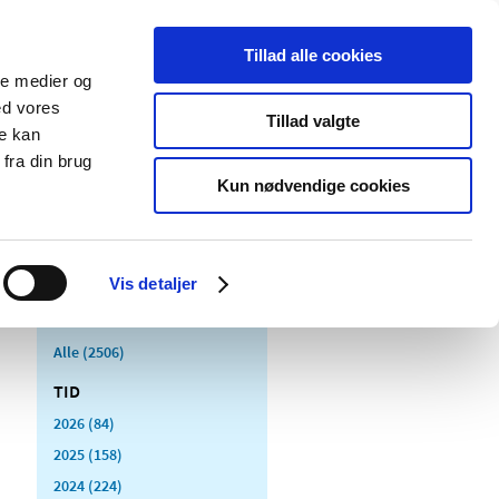
Tillad alle cookies
ale medier og
Udgivelser
Cookies
ed vores
Tillad valgte
re kan
dicinsk
Særlige
fra din brug
styr
produktområder
Kun nødvendige cookies
Vis detaljer
Alle (2506)
TID
2026 (84)
2025 (158)
2024 (224)