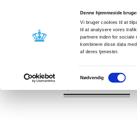
Denne hjemmeside bruger
Vi bruger cookies til at til
til at analysere vores tra
partnere inden for sociale
Godkendelse og
Bivirkninger
kombinere disse data med a
kontrol
produktinfo
af deres tjenester.
/
Nyheder
2017
Samtykkevalg
Nødvendig
Nyheder