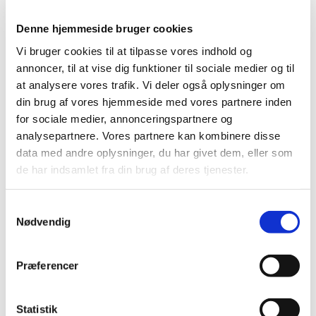
danske marked har Lægemiddelstyrelsen besluttet at
…
Denne hjemmeside bruger cookies
Interaktivt kort over kliniske forsøg i EU er nu
Vi bruger cookies til at tilpasse vores indhold og
opdateret med alle EU-sprog
annoncer, til at vise dig funktioner til sociale medier og til
at analysere vores trafik. Vi deler også oplysninger om
|
29. oktober 2025
|
Det interaktive kort, der tilbyder både patienter,
din brug af vores hjemmeside med vores partnere inden
sundhedsprofessionelle og alle andre et hurtigt aktuelt
…
for sociale medier, annonceringspartnere og
analysepartnere. Vores partnere kan kombinere disse
Forstå forventningerne til sponsorrollen: Nyt
data med andre oplysninger, du har givet dem, eller som
Q&A og opdateret protokolskabelon
de har indsamlet fra din brug af deres tjenester.
|
27. oktober 2025
|
Se her Lægemiddelstyrelsens nye Q&A dokument, der
Samtykkevalg
Nødvendig
forklarer sponsorrollen, samt vores opdaterede
…
Lægemiddelstyrelsen styrker dialog med
Præferencer
sundhedspersoner om sikkerhed ved
medicinsk udstyr
Statistik
|
24. oktober 2025
|