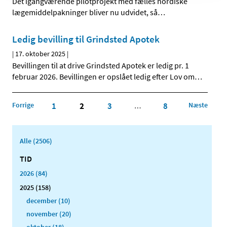
Det igangværende pilotprojekt med fælles nordiske
lægemiddelpakninger bliver nu udvidet, så
…
Ledig bevilling til Grindsted Apotek
|
17. oktober 2025
|
Bevillingen til at drive Grindsted Apotek er ledig pr. 1
februar 2026. Bevillingen er opslået ledig efter Lov om
…
Forrige
1
2
3
8
Næste
…
Alle (2506)
TID
2026 (84)
2025 (158)
december (10)
november (20)
oktober (18)