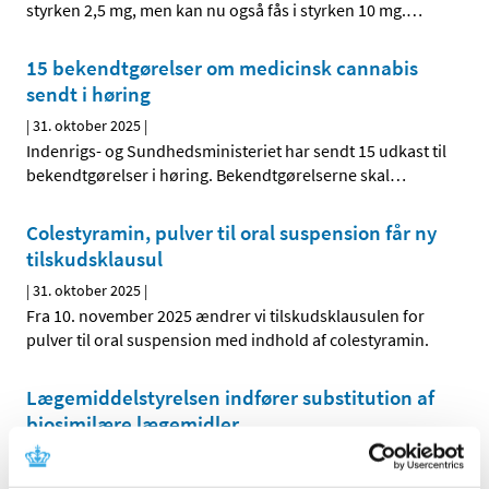
styrken 2,5 mg, men kan nu også fås i styrken 10 mg.
…
15 bekendtgørelser om medicinsk cannabis
sendt i høring
|
31. oktober 2025
|
Indenrigs- og Sundhedsministeriet har sendt 15 udkast til
bekendtgørelser i høring. Bekendtgørelserne skal
…
Colestyramin, pulver til oral suspension får ny
tilskudsklausul
|
31. oktober 2025
|
Fra 10. november 2025 ændrer vi tilskudsklausulen for
pulver til oral suspension med indhold af colestyramin.
Lægemiddelstyrelsen indfører substitution af
biosimilære lægemidler
|
30. oktober 2025
|
For at øge konkurrencen af biologiske lægemidler på det