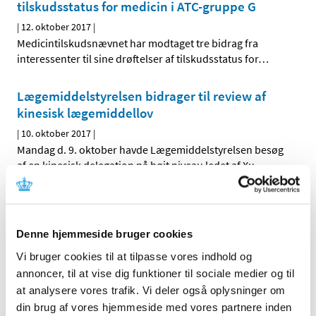
tilskudsstatus for medicin i ATC-gruppe G
|
12. oktober 2017
|
Medicintilskudsnævnet har modtaget tre bidrag fra
interessenter til sine drøftelser af tilskudsstatus for
…
Lægemiddelstyrelsen bidrager til review af
kinesisk lægemiddellov
|
10. oktober 2017
|
Mandag d. 9. oktober havde Lægemiddelstyrelsen besøg
af en kinesisk delegation på højt niveau ledet af Xu
…
Høring om nyt forslag til tilskudsstatus for
medicin mod astma og KOL
Denne hjemmeside bruger cookies
|
5. oktober 2017
|
Medicintilskudsnævnet er fortsat i gang med at revurdere
Vi bruger cookies til at tilpasse vores indhold og
tilskudsstatus for medicin mod astma og KOL
…
annoncer, til at vise dig funktioner til sociale medier og til
at analysere vores trafik. Vi deler også oplysninger om
din brug af vores hjemmeside med vores partnere inden
Videnskabelig erfaringsopsamling på