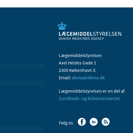
Lægemiddelstyrelsen
Axel Heides Gade 1
2300 København S
Email:
dkma@dkma.dk
Lægemiddelstyrelsen er en del af
Sundheds- og Kirkeministeriet.
Følg os