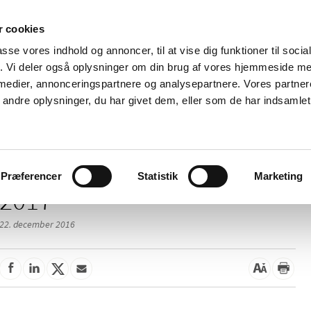
 cookies
passe vores indhold og annoncer, til at vise dig funktioner til soci
Nyheder
Om os
Kontakt
fik. Vi deler også oplysninger om din brug af vores hjemmeside m
 medier, annonceringspartnere og analysepartnere. Vores partne
 og
Tilskud og
Apoteker og salg af
Me
ndre oplysninger, du har givet dem, eller som de har indsamlet 
rmation
priser
medicin
ud
Præferencer
Statistik
Marketing
2017
22. december 2016