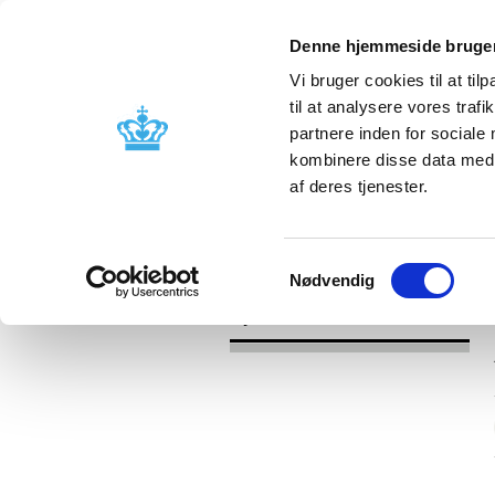
Denne hjemmeside bruger
Vi bruger cookies til at til
til at analysere vores tra
partnere inden for sociale
Godkendelse og
Bivirkninger
kombinere disse data med a
kontrol
produktinfo
af deres tjenester.
/
Nyheder
2017
Samtykkevalg
Nødvendig
Nyheder