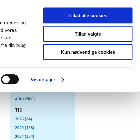
Tillad alle cookies
ale medier og
Udgivelser
Cookies
ed vores
Tillad valgte
re kan
dicinsk
Særlige
fra din brug
styr
produktområder
Kun nødvendige cookies
Vis detaljer
Alle (2506)
TID
2026 (84)
2025 (158)
2024 (224)