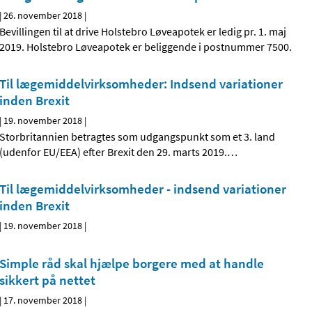
|
26. november 2018
|
Bevillingen til at drive Holstebro Løveapotek er ledig pr. 1. maj
2019. Holstebro Løveapotek er beliggende i postnummer 7500.
Til lægemiddelvirksomheder: Indsend variationer
inden Brexit
|
19. november 2018
|
Storbritannien betragtes som udgangspunkt som et 3. land
(udenfor EU/EEA) efter Brexit den 29. marts 2019.
…
Til lægemiddelvirksomheder - indsend variationer
inden Brexit
|
19. november 2018
|
Simple råd skal hjælpe borgere med at handle
sikkert på nettet
|
17. november 2018
|