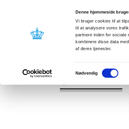
Denne hjemmeside bruger
Vi bruger cookies til at til
til at analysere vores tra
partnere inden for sociale
Godkendelse og
Bivirkninger
kombinere disse data med a
kontrol
produktinfo
af deres tjenester.
/
Nyheder
2017
Samtykkevalg
Nødvendig
Nyheder