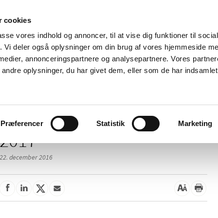
 cookies
passe vores indhold og annoncer, til at vise dig funktioner til soci
Nyheder
Om os
Kontakt
fik. Vi deler også oplysninger om din brug af vores hjemmeside m
 medier, annonceringspartnere og analysepartnere. Vores partne
 og
Tilskud og
Apoteker og salg af
Me
ndre oplysninger, du har givet dem, eller som de har indsamlet 
rmation
priser
medicin
ud
Præferencer
Statistik
Marketing
2017
22. december 2016