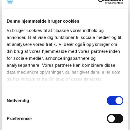
2024 (224)
2023 (195)
2022 (197)
Denne hjemmeside bruger cookies
2021 (516)
Vi bruger cookies til at tilpasse vores indhold og
2020 (263)
annoncer, til at vise dig funktioner til sociale medier og til
at analysere vores trafik. Vi deler også oplysninger om
2019 (159)
din brug af vores hjemmeside med vores partnere inden
2018 (150)
for sociale medier, annonceringspartnere og
2017 (167)
analysepartnere. Vores partnere kan kombinere disse
2016 (167)
data med andre oplysninger, du har givet dem, eller som
2015 (33)
de har indsamlet fra din brug af deres tjenester.
2014 (44)
december (3)
Samtykkevalg
november (3)
Nødvendig
oktober (1)
september (7)
Præferencer
august (4)