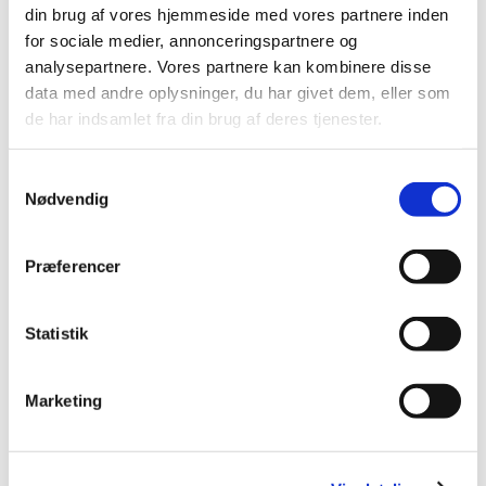
din brug af vores hjemmeside med vores partnere inden
november (3)
for sociale medier, annonceringspartnere og
oktober (1)
analysepartnere. Vores partnere kan kombinere disse
september (7)
data med andre oplysninger, du har givet dem, eller som
august (4)
de har indsamlet fra din brug af deres tjenester.
juli (2)
juni (8)
Samtykkevalg
maj (2)
Nødvendig
april (2)
marts (3)
Præferencer
februar (6)
januar (3)
Statistik
2013 (49)
2012 (44)
2011 (13)
Marketing
2010 (7)
2009 (14)