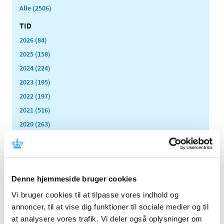
Alle (2506)
TID
2026 (84)
2025 (158)
2024 (224)
2023 (195)
2022 (197)
2021 (516)
2020 (263)
2019 (159)
2018 (150)
2017 (167)
Denne hjemmeside bruger cookies
2016 (167)
2015 (33)
Vi bruger cookies til at tilpasse vores indhold og
annoncer, til at vise dig funktioner til sociale medier og til
2014 (44)
at analysere vores trafik. Vi deler også oplysninger om
december (3)