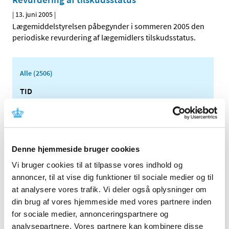
|
13. juni 2005
|
Lægemiddelstyrelsen påbegynder i sommeren 2005 den
periodiske revurdering af lægemidlers tilskudsstatus.
Alle (2506)
TID
2026 (84)
2025 (158)
2024 (224)
2023 (195)
Denne hjemmeside bruger cookies
2022 (197)
Vi bruger cookies til at tilpasse vores indhold og
annoncer, til at vise dig funktioner til sociale medier og til
2021 (516)
at analysere vores trafik. Vi deler også oplysninger om
2020 (263)
din brug af vores hjemmeside med vores partnere inden
2019 (159)
for sociale medier, annonceringspartnere og
2018 (150)
analysepartnere. Vores partnere kan kombinere disse