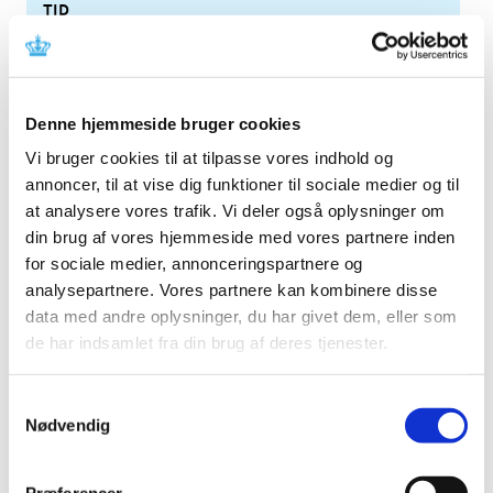
TID
2026 (84)
2025 (158)
2024 (224)
Denne hjemmeside bruger cookies
2023 (195)
Vi bruger cookies til at tilpasse vores indhold og
2022 (197)
annoncer, til at vise dig funktioner til sociale medier og til
2021 (516)
at analysere vores trafik. Vi deler også oplysninger om
2020 (263)
din brug af vores hjemmeside med vores partnere inden
2019 (159)
for sociale medier, annonceringspartnere og
2018 (150)
analysepartnere. Vores partnere kan kombinere disse
data med andre oplysninger, du har givet dem, eller som
2017 (167)
de har indsamlet fra din brug af deres tjenester.
2016 (167)
2015 (33)
Samtykkevalg
2014 (44)
Nødvendig
december (3)
november (3)
Præferencer