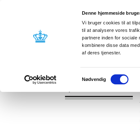
Denne hjemmeside bruger
Vi bruger cookies til at til
til at analysere vores tra
partnere inden for sociale
Godkendelse og
Bivirkninger
kombinere disse data med a
kontrol
produktinfo
af deres tjenester.
/
Nyheder
2017
Samtykkevalg
Nødvendig
Nyheder