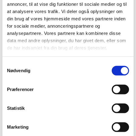
2019 (159)
annoncer, til at vise dig funktioner til sociale medier og til
2018 (150)
at analysere vores trafik. Vi deler også oplysninger om
2017 (167)
din brug af vores hjemmeside med vores partnere inden
for sociale medier, annonceringspartnere og
2016 (167)
analysepartnere. Vores partnere kan kombinere disse
2015 (33)
data med andre oplysninger, du har givet dem, eller som
2014 (44)
de har indsamlet fra din brug af deres tjenester.
2013 (49)
2012 (44)
Samtykkevalg
2011 (13)
Nødvendig
november (1)
oktober (2)
Præferencer
september (2)
august (2)
Statistik
juli (1)
juni (1)
maj (2)
Marketing
marts (1)