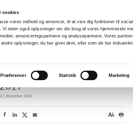
 cookies
passe vores indhold og annoncer, til at vise dig funktioner til soci
Nyheder
Om os
Kontakt
fik. Vi deler også oplysninger om din brug af vores hjemmeside m
 medier, annonceringspartnere og analysepartnere. Vores partne
 og
Tilskud og
Apoteker og salg af
Me
ndre oplysninger, du har givet dem, eller som de har indsamlet 
rmation
priser
medicin
ud
Præferencer
Statistik
Marketing
2017
22. december 2016