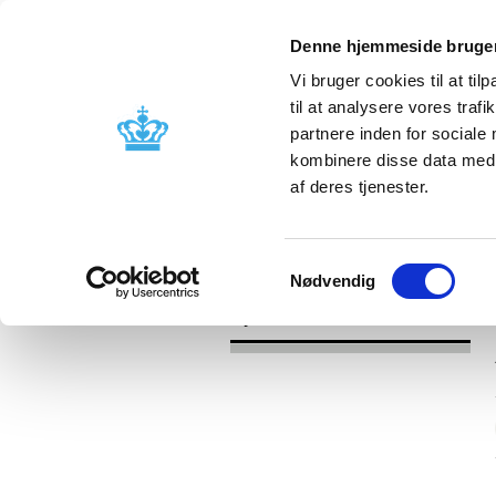
Denne hjemmeside bruger
Vi bruger cookies til at til
til at analysere vores tra
partnere inden for sociale
Godkendelse og
Bivirkninger
kombinere disse data med a
kontrol
produktinfo
af deres tjenester.
/
Nyheder
2017
Samtykkevalg
Nødvendig
Nyheder