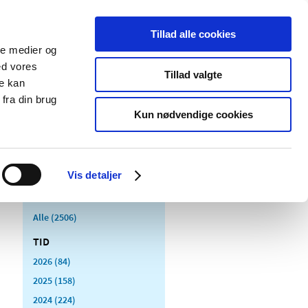
Tillad alle cookies
ale medier og
Udgivelser
Cookies
ed vores
Tillad valgte
re kan
dicinsk
Særlige
fra din brug
styr
produktområder
Kun nødvendige cookies
Vis detaljer
Alle (2506)
TID
2026 (84)
2025 (158)
2024 (224)