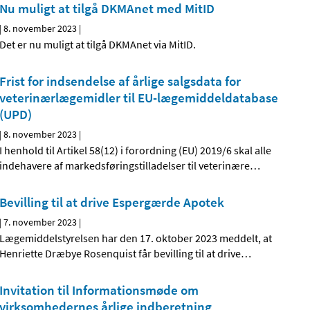
Nu muligt at tilgå DKMAnet med MitID
|
8. november 2023
|
Det er nu muligt at tilgå DKMAnet via MitID.
Frist for indsendelse af årlige salgsdata for
veterinærlægemidler til EU-lægemiddeldatabase
(UPD)
|
8. november 2023
|
I henhold til Artikel 58(12) i forordning (EU) 2019/6 skal alle
indehavere af markedsføringstilladelser til veterinære
…
Bevilling til at drive Espergærde Apotek
|
7. november 2023
|
Lægemiddelstyrelsen har den 17. oktober 2023 meddelt, at
Henriette Dræbye Rosenquist får bevilling til at drive
…
Invitation til Informationsmøde om
virksomhedernes årlige indberetning