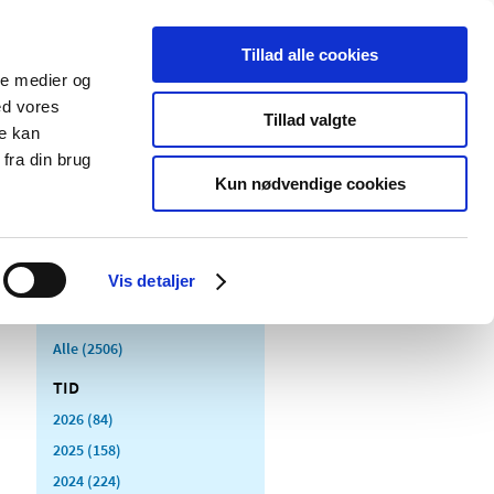
Tillad alle cookies
ale medier og
Udgivelser
Cookies
ed vores
Tillad valgte
re kan
dicinsk
Særlige
fra din brug
styr
produktområder
Kun nødvendige cookies
Vis detaljer
Alle (2506)
TID
2026 (84)
2025 (158)
2024 (224)