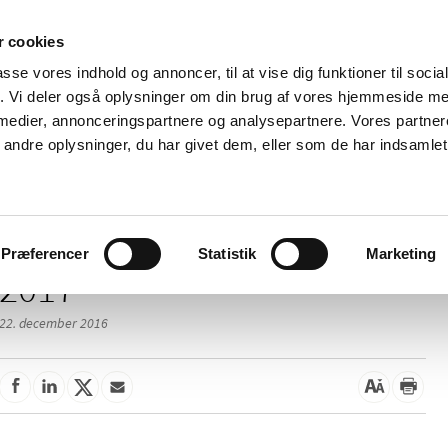
 cookies
passe vores indhold og annoncer, til at vise dig funktioner til soci
Nyheder
Om os
Kontakt
fik. Vi deler også oplysninger om din brug af vores hjemmeside m
 medier, annonceringspartnere og analysepartnere. Vores partne
 og
Tilskud og
Apoteker og salg af
Me
ndre oplysninger, du har givet dem, eller som de har indsamlet 
rmation
priser
medicin
ud
Præferencer
Statistik
Marketing
2017
22. december 2016