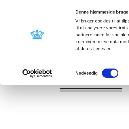
Denne hjemmeside bruger
Vi bruger cookies til at til
til at analysere vores tra
partnere inden for sociale
Godkendelse og
Bivirkninger
kombinere disse data med a
kontrol
produktinfo
af deres tjenester.
/
Nyheder
2017
Samtykkevalg
Nødvendig
Nyheder