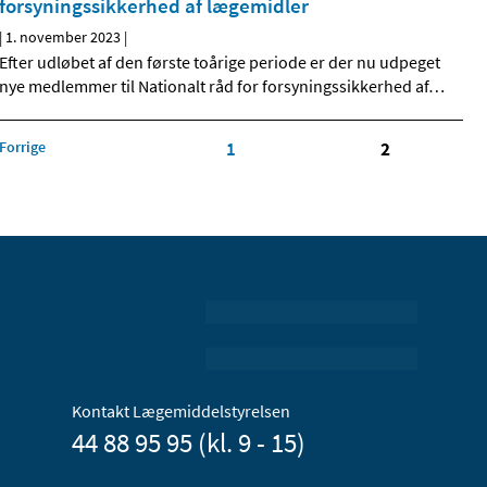
forsyningssikkerhed af lægemidler
|
1. november 2023
|
Efter udløbet af den første toårige periode er der nu udpeget
nye medlemmer til Nationalt råd for forsyningssikkerhed af
…
Forrige
1
2
Kontakt Lægemiddelstyrelsen
44 88 95 95 (kl. 9 - 15)