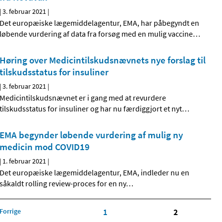
|
3. februar 2021
|
Det europæiske lægemiddelagentur, EMA, har påbegyndt en
løbende vurdering af data fra forsøg med en mulig vaccine
…
Høring over Medicintilskudsnævnets nye forslag til
tilskudsstatus for insuliner
|
3. februar 2021
|
Medicintilskudsnævnet er i gang med at revurdere
tilskudsstatus for insuliner og har nu færdiggjort et nyt
…
EMA begynder løbende vurdering af mulig ny
medicin mod COVID19
|
1. februar 2021
|
Det europæiske lægemiddelagentur, EMA, indleder nu en
såkaldt rolling review-proces for en ny
…
Forrige
1
2