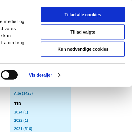
Tillad alle cookies
ale medier og
Udgivelser
Cookies
ed vores
Tillad valgte
re kan
dicinsk
Særlige
fra din brug
styr
produktområder
Kun nødvendige cookies
Vis detaljer
Alle (1423)
TID
2024 (1)
2022 (1)
2021 (516)