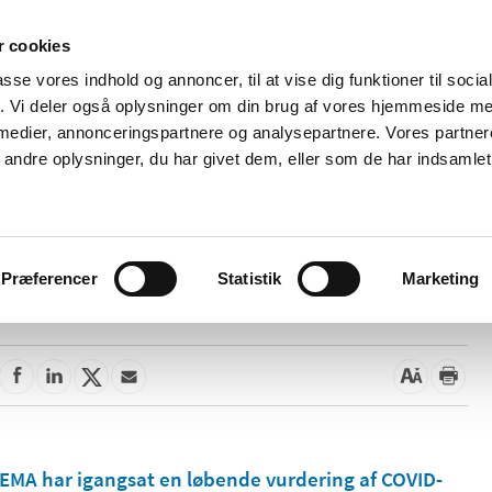
 cookies
passe vores indhold og annoncer, til at vise dig funktioner til soci
Nyheder
Om os
Kontakt
fik. Vi deler også oplysninger om din brug af vores hjemmeside m
 medier, annonceringspartnere og analysepartnere. Vores partne
 og
Tilskud og
Apoteker og salg af
Me
ndre oplysninger, du har givet dem, eller som de har indsamlet 
rmation
priser
medicin
ud
Præferencer
Statistik
Marketing
26. november 2021
EMA har igangsat en løbende vurdering af COVID-