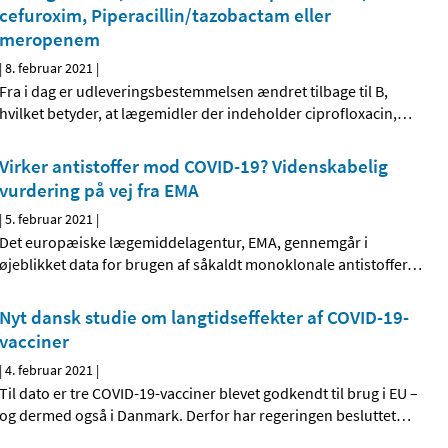
cefuroxim, Piperacillin/tazobactam eller
meropenem
|
8. februar 2021
|
Fra i dag er udleveringsbestemmelsen ændret tilbage til B,
hvilket betyder, at lægemidler der indeholder ciprofloxacin,
…
Virker antistoffer mod COVID-19? Videnskabelig
vurdering på vej fra EMA
|
5. februar 2021
|
Det europæiske lægemiddelagentur, EMA, gennemgår i
øjeblikket data for brugen af såkaldt monoklonale antistoffer
…
Nyt dansk studie om langtidseffekter af COVID-19-
vacciner
|
4. februar 2021
|
Til dato er tre COVID-19-vacciner blevet godkendt til brug i EU –
og dermed også i Danmark. Derfor har regeringen besluttet
…