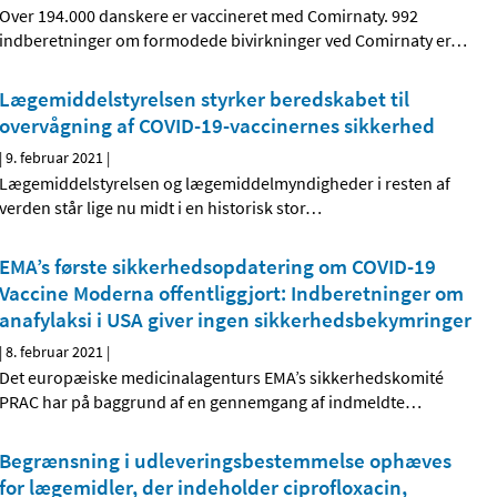
Over 194.000 danskere er vaccineret med Comirnaty. 992
indberetninger om formodede bivirkninger ved Comirnaty er
…
Lægemiddelstyrelsen styrker beredskabet til
overvågning af COVID-19-vaccinernes sikkerhed
|
9. februar 2021
|
Lægemiddelstyrelsen og lægemiddelmyndigheder i resten af
verden står lige nu midt i en historisk stor
…
EMA’s første sikkerhedsopdatering om COVID-19
Vaccine Moderna offentliggjort: Indberetninger om
anafylaksi i USA giver ingen sikkerhedsbekymringer
|
8. februar 2021
|
Det europæiske medicinalagenturs EMA’s sikkerhedskomité
PRAC har på baggrund af en gennemgang af indmeldte
…
Begrænsning i udleveringsbestemmelse ophæves
for lægemidler, der indeholder ciprofloxacin,