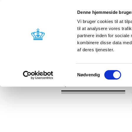
Denne hjemmeside bruger
Vi bruger cookies til at til
til at analysere vores tra
partnere inden for sociale
Godkendelse og
Bivirkninger
kombinere disse data med a
kontrol
produktinfo
af deres tjenester.
/
Nyheder
2021
Samtykkevalg
Nødvendig
Nyheder