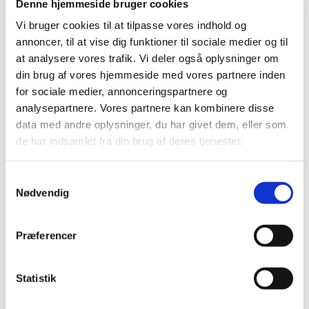
2023 (195)
Denne hjemmeside bruger cookies
2022 (197)
Vi bruger cookies til at tilpasse vores indhold og
2021 (516)
annoncer, til at vise dig funktioner til sociale medier og til
at analysere vores trafik. Vi deler også oplysninger om
2020 (263)
din brug af vores hjemmeside med vores partnere inden
2019 (159)
for sociale medier, annonceringspartnere og
2018 (150)
analysepartnere. Vores partnere kan kombinere disse
2017 (167)
data med andre oplysninger, du har givet dem, eller som
2016 (167)
de har indsamlet fra din brug af deres tjenester.
2015 (33)
2014 (44)
Samtykkevalg
Nødvendig
2013 (49)
2012 (44)
december (2)
Præferencer
november (6)
oktober (4)
Statistik
september (7)
august (1)