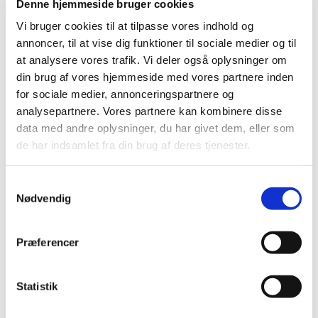
2023 (195)
Denne hjemmeside bruger cookies
2022 (197)
Vi bruger cookies til at tilpasse vores indhold og
2021 (516)
annoncer, til at vise dig funktioner til sociale medier og til
at analysere vores trafik. Vi deler også oplysninger om
2020 (263)
din brug af vores hjemmeside med vores partnere inden
2019 (159)
for sociale medier, annonceringspartnere og
2018 (150)
analysepartnere. Vores partnere kan kombinere disse
2017 (167)
data med andre oplysninger, du har givet dem, eller som
2016 (167)
de har indsamlet fra din brug af deres tjenester.
2015 (33)
2014 (44)
Samtykkevalg
Nødvendig
2013 (49)
2012 (44)
december (2)
Præferencer
november (6)
oktober (4)
Statistik
september (7)
august (1)