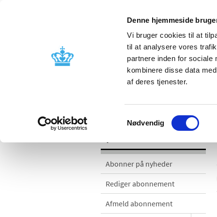
Denne hjemmeside bruger
Vi bruger cookies til at til
til at analysere vores tra
partnere inden for sociale
Godkendelse og
Bivirkninger
kombinere disse data med a
kontrol
produktinfo
af deres tjenester.
Nyheder
Samtykkevalg
Nødvendig
Nyheder
Abonner på nyheder
Rediger abonnement
Afmeld abonnement