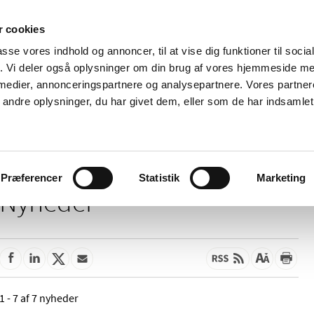
 cookies
passe vores indhold og annoncer, til at vise dig funktioner til soci
Nyheder
Om os
Kontakt
fik. Vi deler også oplysninger om din brug af vores hjemmeside m
 medier, annonceringspartnere og analysepartnere. Vores partne
 og
Tilskud og
Apoteker og salg af
Me
ndre oplysninger, du har givet dem, eller som de har indsamlet 
rmation
priser
medicin
ud
Præferencer
Statistik
Marketing
Nyheder
1 - 7 af 7 nyheder