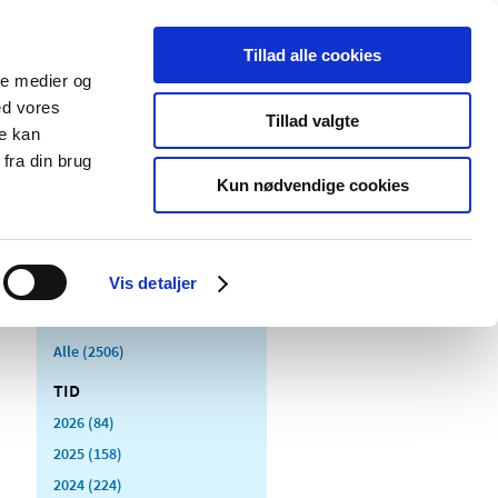
Tillad alle cookies
ale medier og
Udgivelser
Cookies
ed vores
Tillad valgte
re kan
dicinsk
Særlige
fra din brug
styr
produktområder
Kun nødvendige cookies
Vis detaljer
Alle (2506)
TID
2026 (84)
2025 (158)
2024 (224)