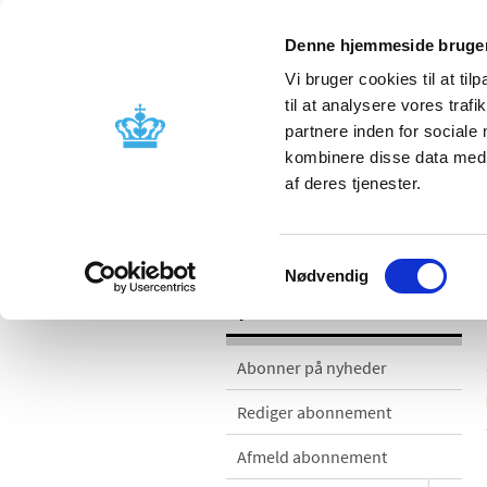
Denne hjemmeside bruger
Vi bruger cookies til at til
til at analysere vores tra
partnere inden for sociale
Godkendelse og
Bivirkninger
kombinere disse data med a
kontrol
produktinfo
af deres tjenester.
Nyheder
Samtykkevalg
Nødvendig
Nyheder
Abonner på nyheder
Rediger abonnement
Afmeld abonnement