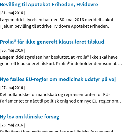
Bevilling til Apoteket Friheden, Hvidovre
|
31. maj 2016
|
Lægemiddelstyrelsen har den 30. maj 2016 meddelt Jakob
Tjelum bevilling til at drive Hvidovre Apoteket Friheden.
Prolia® får ikke generelt klausuleret tilskud
|
30. maj 2016
|
Lægemiddelstyrelsen har besluttet, at Prolia® ikke skal have
generelt klausuleret tilskud. Prolia® indeholder denosumab
…
Nye fælles EU-regler om medicinsk udstyr på vej
|
27. maj 2016
|
Det hollandske formandskab og repræsentanter for EU-
Parlamentet er nået til politisk enighed om nye EU-regler om
…
Ny lov om kliniske forsøg
|
25. maj 2016
|
Folketinget har vedtaget en ny lov om kliniske forsøg med