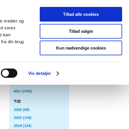
Tillad alle cookies
ale medier og
Udgivelser
Cookies
ed vores
Tillad valgte
re kan
dicinsk
Særlige
fra din brug
styr
produktområder
Kun nødvendige cookies
Vis detaljer
Alle (2506)
TID
2026 (84)
2025 (158)
2024 (224)