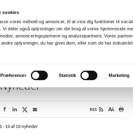
 cookies
passe vores indhold og annoncer, til at vise dig funktioner til soci
Nyheder
Om os
Kontakt
fik. Vi deler også oplysninger om din brug af vores hjemmeside m
 medier, annonceringspartnere og analysepartnere. Vores partne
 og
Tilskud og
Apoteker og salg af
Me
ndre oplysninger, du har givet dem, eller som de har indsamlet 
rmation
priser
medicin
ud
Præferencer
Statistik
Marketing
Nyheder
1 - 10 af 10 nyheder