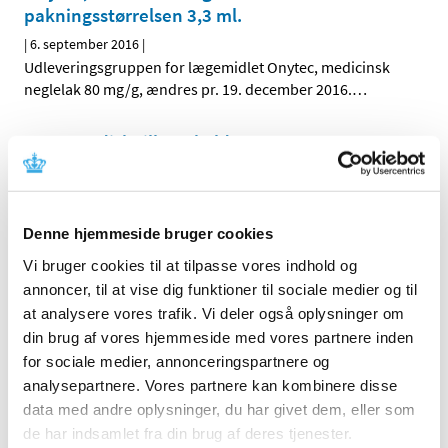
pakningsstørrelsen 3,3 ml.
|
6. september 2016
|
Udleveringsgruppen for lægemidlet Onytec, medicinsk
neglelak 80 mg/g, ændres pr. 19. december 2016.
…
Novo Nordisk tilbagekalder
diabetesmedicinen GlucaGen® Hypokit
|
5. september 2016
|
Novo Nordisk A/S tilbagekalder batch (et parti) af
Denne hjemmeside bruger cookies
GlucaGen® Hypokit i Danmark, da enkelte produkter
…
Vi bruger cookies til at tilpasse vores indhold og
annoncer, til at vise dig funktioner til sociale medier og til
Alle (2506)
at analysere vores trafik. Vi deler også oplysninger om
din brug af vores hjemmeside med vores partnere inden
TID
for sociale medier, annonceringspartnere og
2026 (84)
analysepartnere. Vores partnere kan kombinere disse
2025 (158)
data med andre oplysninger, du har givet dem, eller som
2024 (224)
de har indsamlet fra din brug af deres tjenester.