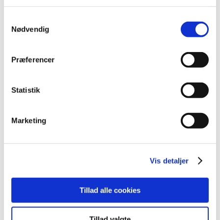
2023 (195)
2022 (197)
Samtykkevalg
Nødvendig
2021 (516)
2020 (263)
Præferencer
2019 (159)
2018 (150)
2017 (167)
Statistik
2016 (167)
december (14)
Marketing
november (11)
oktober (13)
september (9)
Vis detaljer
august (15)
juli (15)
Tillad alle cookies
juni (15)
maj (10)
april (25)
Tillad valgte