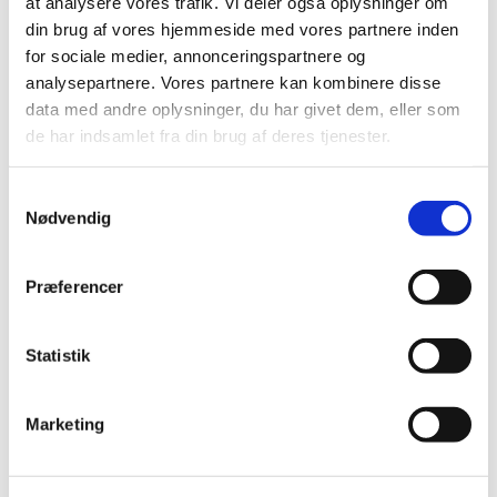
at analysere vores trafik. Vi deler også oplysninger om
|
4. januar 2018
|
din brug af vores hjemmeside med vores partnere inden
Lægemiddelstyrelsen har besluttet, at Innovair NEXThaler
for sociale medier, annonceringspartnere og
skal have generelt tilskud. Innovair NEXThaler
…
analysepartnere. Vores partnere kan kombinere disse
data med andre oplysninger, du har givet dem, eller som
de har indsamlet fra din brug af deres tjenester.
Alle (2506)
TID
Samtykkevalg
Nødvendig
2026 (84)
2025 (158)
2024 (224)
Præferencer
2023 (195)
2022 (197)
Statistik
2021 (516)
2020 (263)
Marketing
2019 (159)
2018 (150)