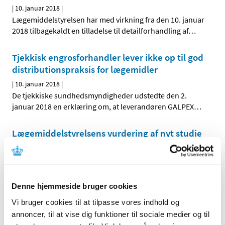
|
10. januar 2018
|
Lægemiddelstyrelsen har med virkning fra den 10. januar
2018 tilbagekaldt en tilladelse til detailforhandling af
…
Tjekkisk engrosforhandler lever ikke op til god
distributionspraksis for lægemidler
|
10. januar 2018
|
De tjekkiske sundhedsmyndigheder udstedte den 2.
januar 2018 en erklæring om, at leverandøren GALPEX
…
Lægemiddelstyrelsens vurdering af nyt studie
om brug af ibuprofen og risiko for ændring af
hormonbalancen hos mænd
|
9. januar 2018
|
Et nyt dansk-fransk studie, Ibuprofen alters human
Denne hjemmeside bruger cookies
testicular physiology to produce a state of
…
Vi bruger cookies til at tilpasse vores indhold og
annoncer, til at vise dig funktioner til sociale medier og til
Innovair NEXThaler® får generelt tilskud