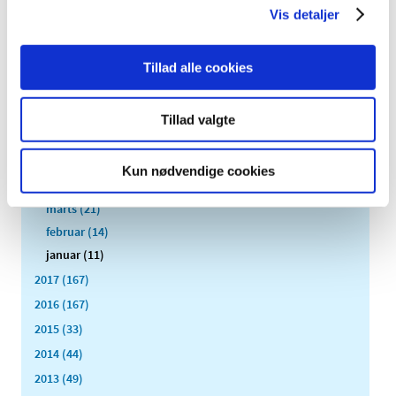
december (12)
Vis detaljer
november (10)
oktober (16)
Tillad alle cookies
september (11)
august (6)
juli (8)
Tillad valgte
juni (13)
maj (18)
Kun nødvendige cookies
april (10)
marts (21)
februar (14)
januar (11)
2017 (167)
2016 (167)
2015 (33)
2014 (44)
2013 (49)