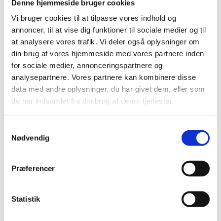
2023 (195)
Denne hjemmeside bruger cookies
2022 (197)
Vi bruger cookies til at tilpasse vores indhold og
2021 (516)
annoncer, til at vise dig funktioner til sociale medier og til
at analysere vores trafik. Vi deler også oplysninger om
2020 (263)
din brug af vores hjemmeside med vores partnere inden
2019 (159)
for sociale medier, annonceringspartnere og
2018 (150)
analysepartnere. Vores partnere kan kombinere disse
december (12)
data med andre oplysninger, du har givet dem, eller som
november (10)
de har indsamlet fra din brug af deres tjenester.
oktober (16)
september (11)
Samtykkevalg
august (6)
Nødvendig
juli (8)
juni (13)
Præferencer
maj (18)
april (10)
marts (21)
Statistik
februar (14)